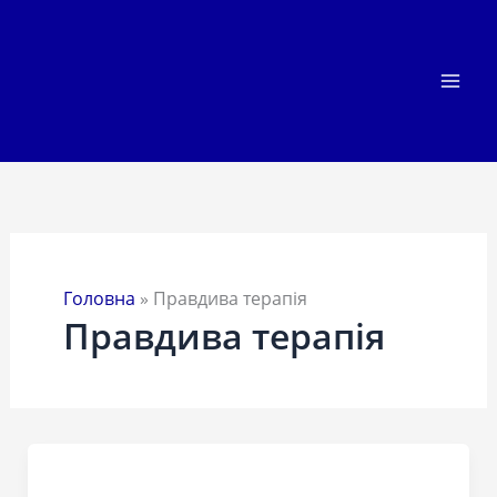
Перейти
до
вмісту
Головна
»
Правдива терапія
Правдива терапія