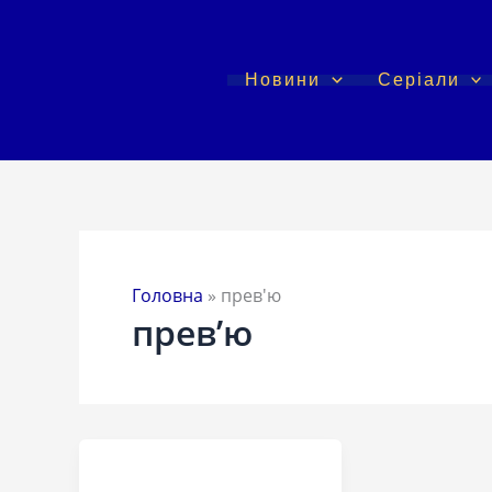
Перейти
до
вмісту
Новини
Серіали
Головна
»
прев'ю
прев’ю