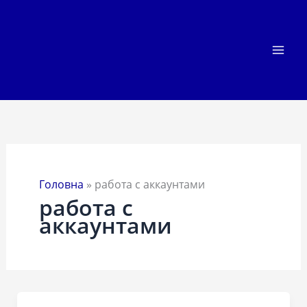
Перейти
до
вмісту
Головна
»
работа с аккаунтами
работа с
аккаунтами