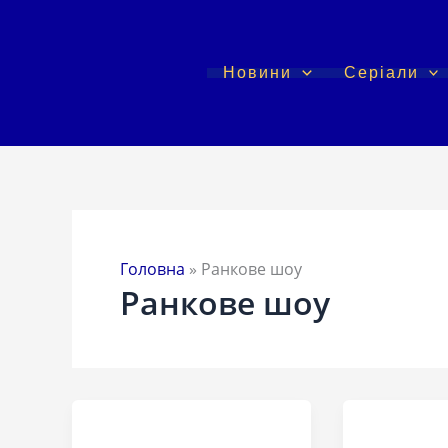
Перейти
до
вмісту
Новини
Серіали
Головна
»
Ранкове шоу
Ранкове шоу