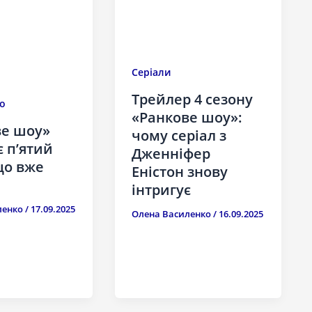
Серіали
Трейлер 4 сезону
о
«Ранкове шоу»:
ве шоу»
чому серіал з
 п’ятий
Дженніфер
що вже
Еністон знову
інтригує
ленко
/
17.09.2025
Олена Василенко
/
16.09.2025