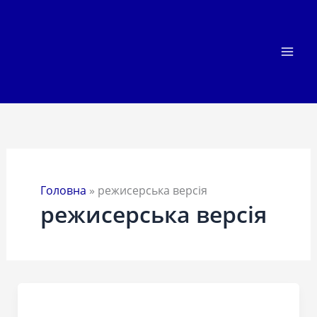
Перейти
до
вмісту
Головна
»
режисерська версія
режисерська версія