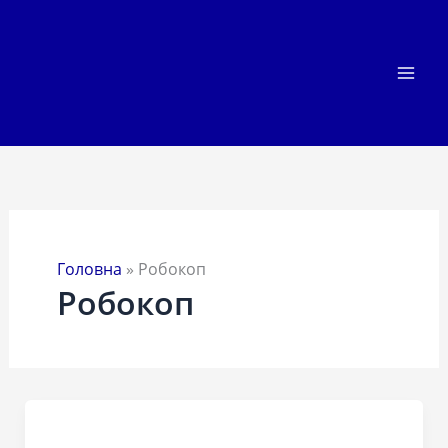
Перейти
до
вмісту
Головна
»
Робокоп
Робокоп