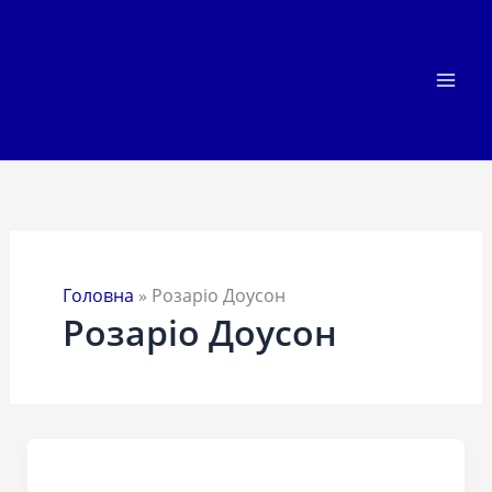
Перейти
до
вмісту
Головна
»
Розаріо Доусон
Розаріо Доусон