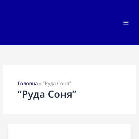
Перейти
до
вмісту
Головна
»
"Руда Соня"
“Руда Соня”