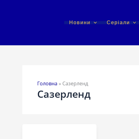
Перейти
до
вмісту
Новини
Серіали
Головна
»
Сазерленд
Сазерленд