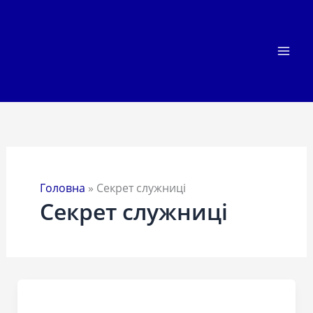
Перейти
до
вмісту
Головна
»
Секрет служниці
Секрет служниці