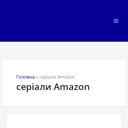
Перейти
до
вмісту
Головна
»
серіали Amazon
серіали Amazon