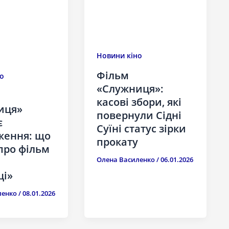
Новини кіно
Фільм
о
«Служниця»:
касові збори, які
иця»
повернули Сідні
є
Суїні статус зірки
ження: що
прокату
про фільм
Олена Василенко
/
06.01.2026
ці»
ленко
/
08.01.2026