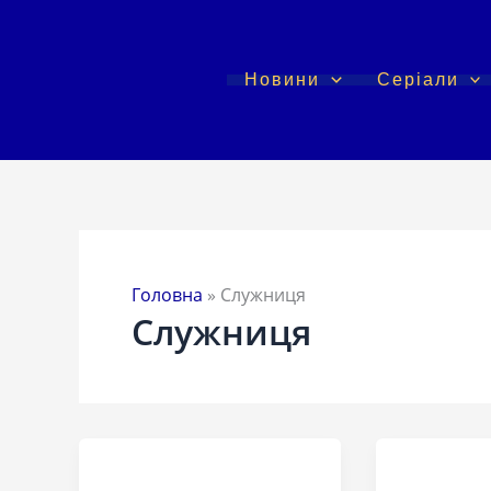
Перейти
до
вмісту
Новини
Серіали
Головна
»
Служниця
Служниця