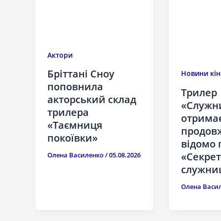
Актори
Бріттані Сноу
Новини кін
поповнила
Трилер
акторський склад
«Служн
трилера
отрима
«Таємниця
продов
покоївки»
відомо 
«Секрет
Олена Василенко
/
05.08.2026
служни
Олена Васи