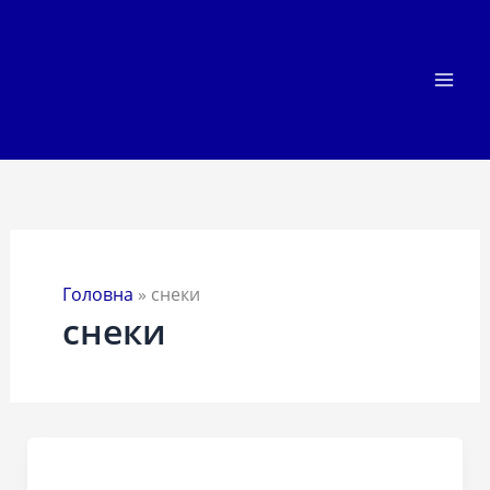
Перейти
до
вмісту
Головна
»
снеки
снеки