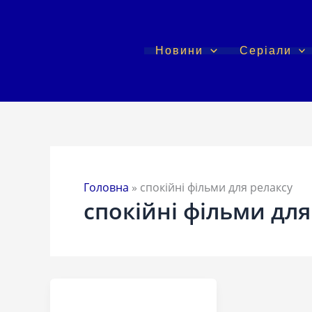
Перейти
до
вмісту
Новини
Серіали
Головна
»
спокійні фільми для релаксу
спокійні фільми для