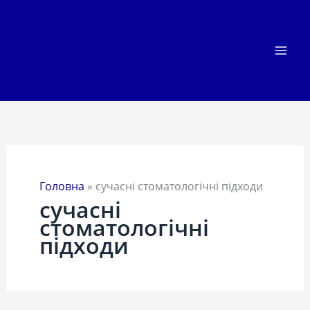
Перейти
до
вмісту
Головна
»
сучасні стоматологічні підходи
сучасні
стоматологічні
підходи