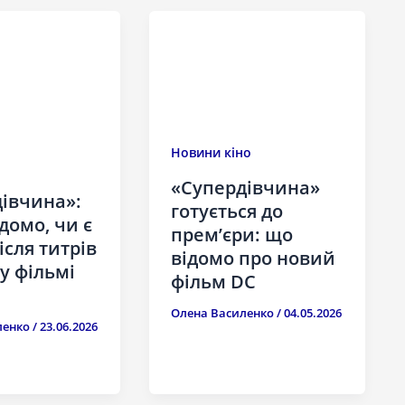
Новини кіно
«Супердівчина»
івчина»:
готується до
домо, чи є
прем’єри: що
ісля титрів
відомо про новий
у фільмі
фільм DC
Олена Василенко
/
04.05.2026
ленко
/
23.06.2026