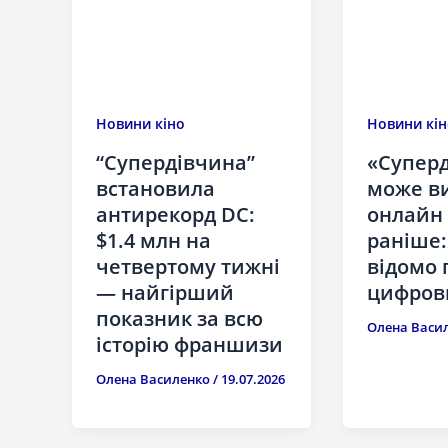
Новини кіно
Новини кін
“Супердівчина”
«Супер
встановила
може в
антирекорд DC:
онлайн
$1.4 млн на
раніше:
четвертому тижні
відомо 
— найгірший
цифров
показник за всю
Олена Васи
історію франшизи
Олена Василенко
/
19.07.2026