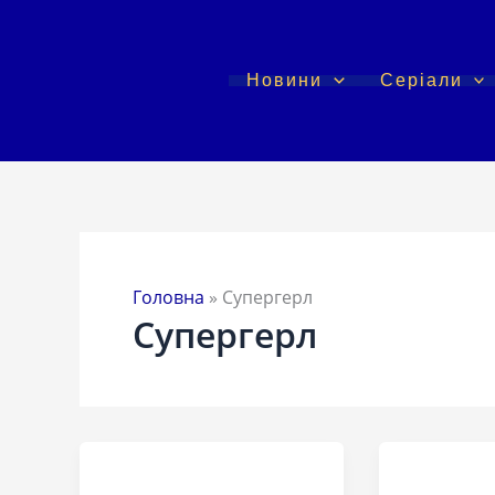
Перейти
до
вмісту
Новини
Серіали
Головна
»
Супергерл
Супергерл