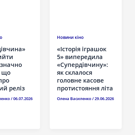
о
Новини кіно
дівчина»
«Історія іграшок
ийти
5» випередила
 значно
«Супердівчину»:
 що
як склалося
про
головне касове
ий реліз
протистояння літа
ленко
/
06.07.2026
Олена Василенко
/
29.06.2026