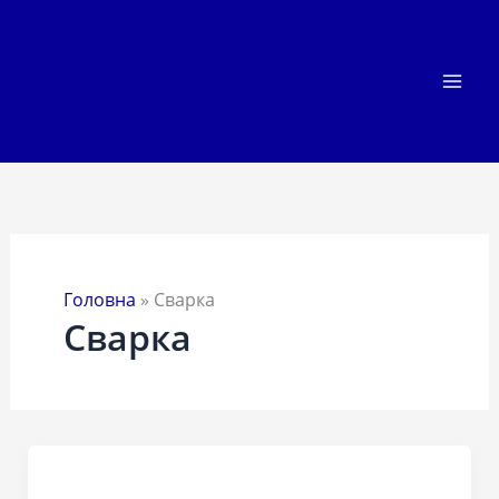
Перейти
до
вмісту
Головна
»
Сварка
Сварка