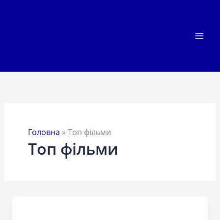
Перейти
до
вмісту
Головна
»
Топ фільми
Топ фільми