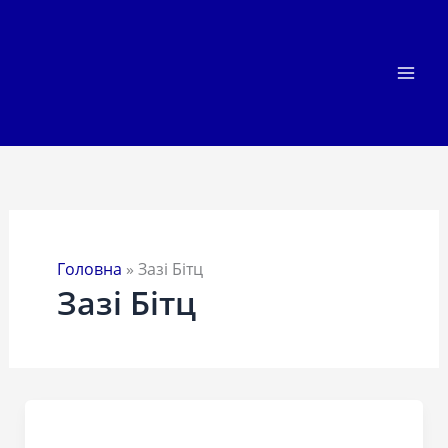
Перейти
до
вмісту
Головна
»
Зазі Бітц
Зазі Бітц