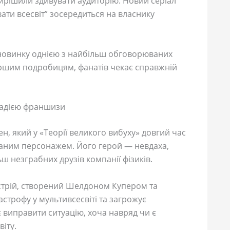
ирішили здивувати аудиторію. Новий серіал
ати всесвіт” зосередиться на власнику
новинку однією з найбільш обговорюваних
 першим подробицям, фанатів чекає справжній
надією франшизи
н, який у «Теорії великого вибуху» довгий час
ваним персонажем. Його герой — невдаха,
ьш незграбних друзів компанії фізиків.
стрій, створений Шелдоном Купером та
строфу у мультивсесвіті та загрожує
 виправити ситуацію, хоча навряд чи є
іту.