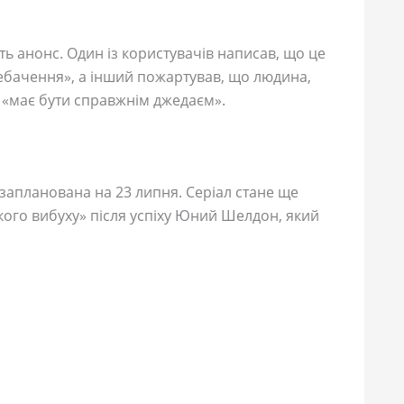
 анонс. Один із користувачів написав, що це
лебачення», а інший пожартував, що людина,
 «має бути справжнім джедаєм».
 запланована на 23 липня. Серіал стане ще
кого вибуху» після успіху Юний Шелдон, який