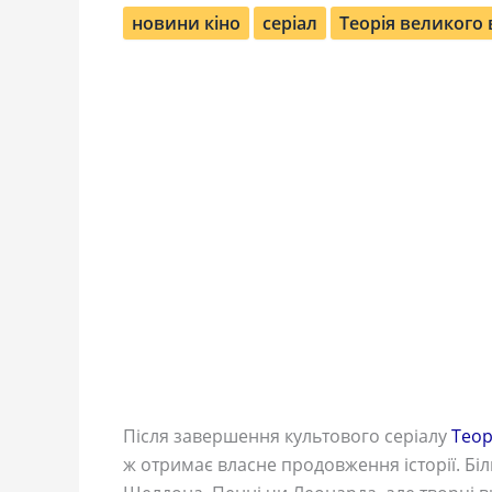
новини кіно
серіал
Теорія великого
Після завершення культового серіалу
Теор
ж отримає власне продовження історії. Бі