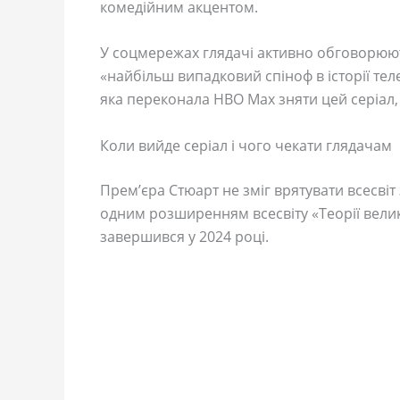
комедійним акцентом.
У соцмережах глядачі активно обговорюють
«найбільш випадковий спіноф в історії те
яка переконала HBO Max зняти цей серіал,
Коли вийде серіал і чого чекати глядачам
Прем’єра Стюарт не зміг врятувати всесвіт
одним розширенням всесвіту «Теорії вели
завершився у 2024 році.