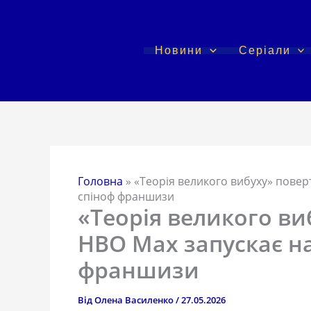
Перейти
до
вмісту
Новини
Серіали
Головна
»
«Теорія великого вибуху» повер
спіноф франшизи
«Теорія великого ви
HBO Max запускає н
франшизи
Від
Олена Василенко
/
27.05.2026