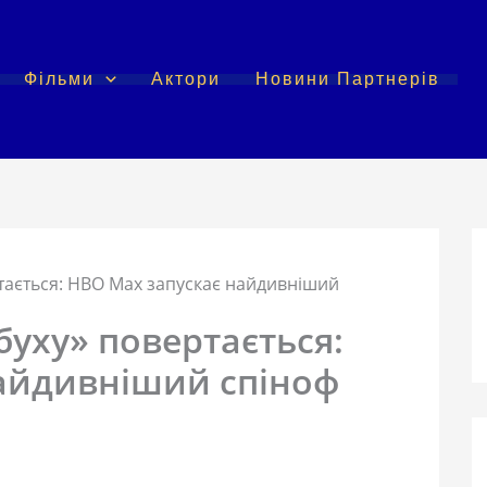
Фільми
Актори
Новини Партнерів
тається: HBO Max запускає найдивніший
буху» повертається:
айдивніший спіноф