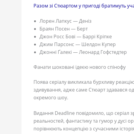
Разом зі Стюартом у пригоді братимуть уч
Лорен Лапкус — Деніз
Браян Посен — Берт
Джон Росс Бові — Баррі Кріпке
Джим Парсонс — Шелдон Купер
Джонні Ґалекі — Леонард Гофстедтер
Фанати шоковані ідеєю нового спінофу
Поява серіалу викликала бурхливу реакцію
здивування, адже саме Стюарт здавався о
окремого шоу.
Видання Deadline повідомило, що серіал з
реальностей, фантастику та гумор у дусі о
порівнюють концепцію з сучасними історіям