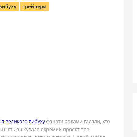
 вибуху
трейлери
ія великого вибуху
фанати роками гадали, хто
льшість очікувала окремий проєкт про