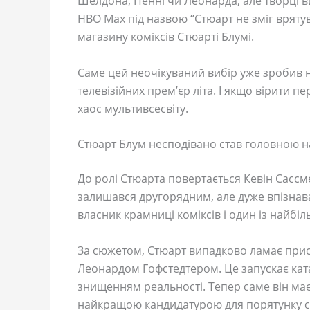
Шелдона, Пенні чи Леонарда, але творці в
HBO Max під назвою “Стюарт не зміг врятув
магазину коміксів Стюарті Блумі.
Саме цей неочікуваний вибір уже зробив 
телевізійних прем’єр літа. І якщо вірити
хаос мультивсесвіту.
Стюарт Блум несподівано став головною 
До ролі Стюарта повертається Кевін Сассме
залишався другорядним, але дуже впізна
власник крамниці коміксів і один із найбіл
За сюжетом, Стюарт випадково ламає при
Леонардом Гофстедтером. Це запускає ката
знищенням реальності. Тепер саме він має
найкращою кандидатурою для порятунку св