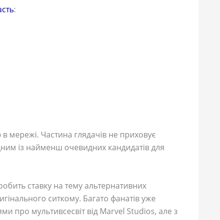
асть
:
 в мережі. Частина глядачів не приховує
дним із найменш очевидних кандидатів для
робить ставку на тему альтернативних
ригінального ситкому. Багато фанатів уже
и про мультивсесвіт від Marvel Studios, але з