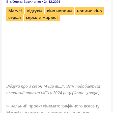
Від
Олена Василенко
/
24.12.2024
Marvel
відгуки
кіно новини
новини кіно
серіал
серіали марвел
Відгуки про 3 сезон “А що як..?”: Всім подобається
останній проект MCU у 2024 році (Фото: google)
Фінальний проект кінематографічного всесвіту
Marvel в цьому році отримує в основному