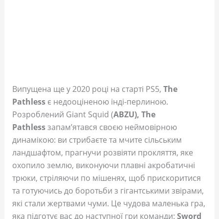
Випущена ще у 2020 році на старті PS5,
The
Pathless
є недооціненою інді-перлиною.
Розроблений Giant Squid (
ABZU),
The
Pathless
запам’ятався своєю неймовірною
динамікою: ви стрибаєте та мчите сільським
ландшафтом, прагнучи розвіяти прокляття, яке
охопило землю, виконуючи плавні акробатичні
трюки, стріляючи по мішенях, щоб прискоритися
та готуючись до боротьби з гігантськими звірами,
які стали жертвами чуми. Це чудова маленька гра,
яка підготує вас до наступної гри команди:
Sword