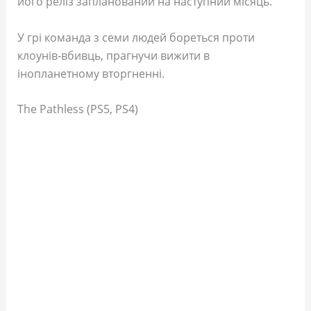
його реліз запланований на наступний місяць.
У грі команда з семи людей бореться проти
клоунів-вбивць, прагнучи вижити в
інопланетному вторгненні.
The Pathless (PS5, PS4)