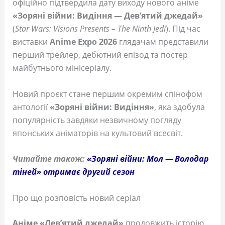
офіційно підтвердила дату виходу нового аніме
«Зоряні війни: Видіння — Дев’ятий джедай»
(
Star Wars: Visions Presents – The Ninth Jedi
). Під час
виставки
Anime Expo 2026
глядачам представили
перший трейлер, дебютний епізод та постер
майбутнього мінісеріалу.
Новий проєкт стане першим окремим спінофом
антології
«Зоряні війни: Видіння»
, яка здобула
популярність завдяки незвичному погляду
японських аніматорів на культовий всесвіт.
Читайте також:
«Зоряні війни: Мол — Володар
тіней» отримає другий сезон
Про що розповість новий серіал
Аніме «Дев’ятий джедай»
продовжить історію,