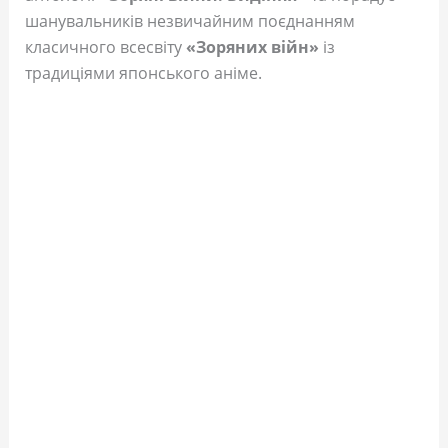
шанувальників незвичайним поєднанням
класичного всесвіту
«Зоряних війн»
із
традиціями японського аніме.