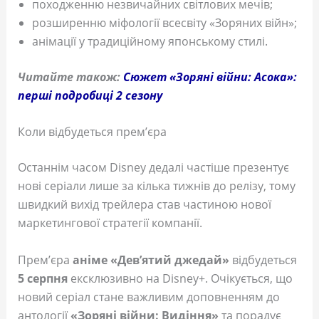
походженню незвичайних світлових мечів;
розширенню міфології всесвіту «Зоряних війн»;
анімації у традиційному японському стилі.
Читайте також:
Сюжет «Зоряні війни: Асока»:
перші подробиці 2 сезону
Коли відбудеться прем’єра
Останнім часом Disney дедалі частіше презентує
нові серіали лише за кілька тижнів до релізу, тому
швидкий вихід трейлера став частиною нової
маркетингової стратегії компанії.
Прем’єра
аніме «Дев’ятий джедай»
відбудеться
5 серпня
ексклюзивно на Disney+. Очікується, що
новий серіал стане важливим доповненням до
антології
«Зоряні війни: Видіння»
та порадує