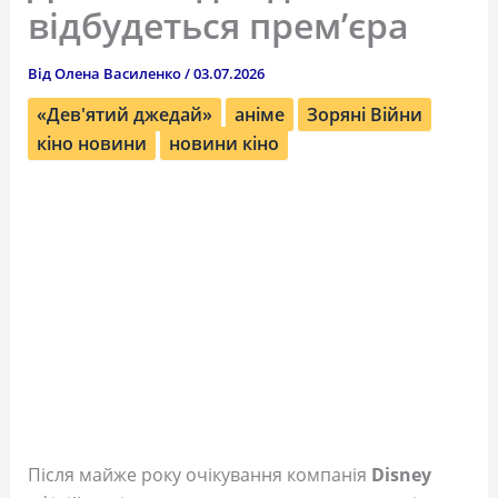
відбудеться прем’єра
Від
Олена Василенко
/
03.07.2026
«Дев'ятий джедай»
аніме
Зоряні Війни
кіно новини
новини кіно
Після майже року очікування компанія
Disney