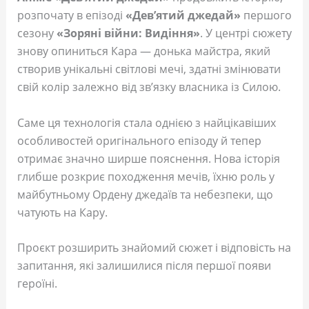
розпочату в епізоді
«Дев’ятий джедай»
першого
сезону
«Зоряні війни: Видіння»
. У центрі сюжету
знову опиниться Кара — донька майстра, який
створив унікальні світлові мечі, здатні змінювати
свій колір залежно від зв’язку власника із Силою.
Саме ця технологія стала однією з найцікавіших
особливостей оригінального епізоду й тепер
отримає значно ширше пояснення. Нова історія
глибше розкриє походження мечів, їхню роль у
майбутньому Ордену джедаїв та небезпеки, що
чатують на Кару.
Проєкт розширить знайомий сюжет і відповість на
запитання, які залишилися після першої появи
героїні.