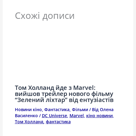
Схожі дописи
Том Холланд йде з Marvel:
вийшов трейлер нового фільму
“Зелений ліхтар” від ентузіастів
Новини кіно
,
Фантастика
,
Фільми
/ Від
Олена
Василенко
/
DC Universe
,
Marvel
,
кіно новини
,
Том Холланд
,
фантастика