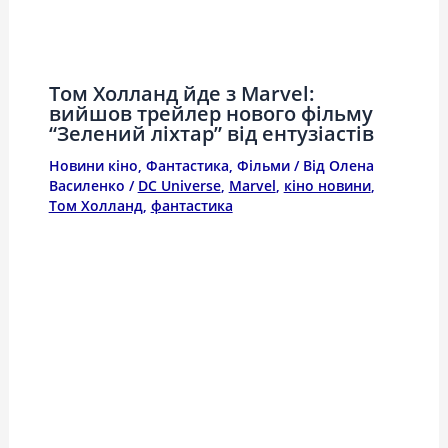
Том Холланд йде з Marvel:
вийшов трейлер нового фільму
“Зелений ліхтар” від ентузіастів
Новини кіно
,
Фантастика
,
Фільми
/ Від
Олена
Василенко
/
DC Universe
,
Marvel
,
кіно новини
,
Том Холланд
,
фантастика