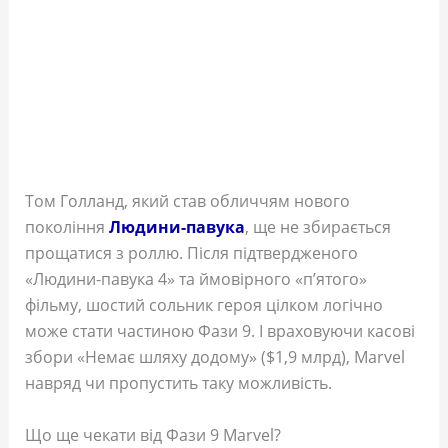
Том Голланд, який став обличчям нового
покоління
Людини-павука
, ще не збирається
прощатися з роллю. Після підтвердженого
«Людини-павука 4» та ймовірного «п’ятого»
фільму, шостий сольник героя цілком логічно
може стати частиною Фази 9. І враховуючи касові
збори «Немає шляху додому» ($1,9 млрд), Marvel
навряд чи пропустить таку можливість.
Що ще чекати від Фази 9 Marvel?