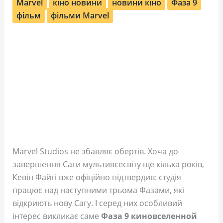
Marvel
кіно новини
новини кіно
Фаза 9
фільм
фільми Marvel
Marvel Studios не збавляє обертів. Хоча до
завершення Саги мультивсесвіту ще кілька років,
Кевін Файгі вже офіційно підтвердив: студія
працює над наступними трьома Фазами, які
відкриють нову Сагу. І серед них особливий
інтерес викликає саме
Фаза 9 киновселенной