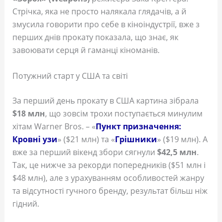
Стрічка, яка не просто налякала глядачів, а й
змусила говорити про себе в кіноіндустрії, вже з
перших днів прокату показала, що знає, як
завоювати серця й гаманці кіноманів.
Потужний старт у США та світі
За перший день прокату в США картина зібрала
$18 млн
, що зовсім трохи поступається минулим
хітам Warner Bros. – «
Пункт призначення:
Кровні узи
» ($21 млн) та «
Грішники
» ($19 млн). А
вже за перший вікенд збори сягнули
$42,5 млн
.
Так, це нижче за рекорди попередників ($51 млн і
$48 млн), але з урахуванням особливостей жанру
та відсутності гучного бренду, результат більш ніж
гідний.