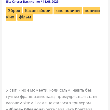
Від
Олена Василенко
/
11.08.2025
Зброя
Касові збори
кіно новини
новини
кіно
фільм
У світі кіно є моменти, коли фільм, навіть без
гучних франшизних назв, примудряється стати
касовим хітом. І саме це сталося з трилером
«Зброя» (Weapons)
режисера Зака Креггера.