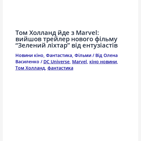
Том Холланд йде з Marvel:
вийшов трейлер нового фільму
“Зелений ліхтар” від ентузіастів
Новини кіно
,
Фантастика
,
Фільми
/ Від
Олена
Василенко
/
DC Universe
,
Marvel
,
кіно новини
,
Том Холланд
,
фантастика