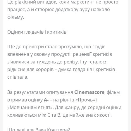
Це рідкісний випадок, коли маркетинг не просто
працює, а й створює додаткову ауру навколо
фільму.
Оцінки глядачів і критиків
Ще до прем’єри стало зрозуміло, що студія
впевнена у своєму продукті: рецензії критиків
з’явилися за тиждень до релізу. І тут сталося
рідкісне для хорорів – думка глядачів і критиків
співпала.
За результатами опитування
Cinemascore
, фільм
отримав оцінку
А-
– на рівні з «Прочь» і
«Мовчанням ягнят». Для жанру, де середні оцінки
коливаються між C та B, це майже знак якості.
Що далі для Зака Креггера?