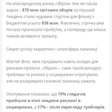
На міжнародному ринку «Зброя» теж не пасла
задніх –
$70 млн світових зборів
за перший
тиждень стали чудовим стартом для фільму з
бюджетом усього
$38 млн
. Фактично, стрічка вже
почала приносити прибуток, а попереду ще кілька
тижнів активного прокату.
Секрет успіху: маркетинг і атмосфера таємниці
Warner Bros. вміє продавати навіть складні для
реклами проєкти. «Зброя» – саме такий випадок:
трейлери та ролики у соцмережах інтригували,
але не розкривали головної таємниці сюжету.
Опитування показали, що
19% глядачів
прийшли в кіно завдяки рекламі в
соцмережах
, а
17% – після перегляду трейлерів
.