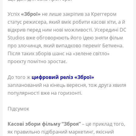
Успіх
«Зброї»
не лише закріпив за Креггером
статус режисера, який вміє робити касові хіти, а й
відкрив перед ним нові можливості. Усередині DC
Studios вже обговорюють його ідею зняти фільм
про злочинця, який випадково переміг Бетмена.
Після таких зборів шанс на «зелене світло»
проєкту помітно зростає.
До того ж
цифровий реліз «Зброї»
запланований на кінець вересня, тож друга хвиля
популярності вже на горизонті.
Підсумок
Касові збори фільму “Зброя”
– це приклад того,
як правильно підібраний маркетинг, якісний