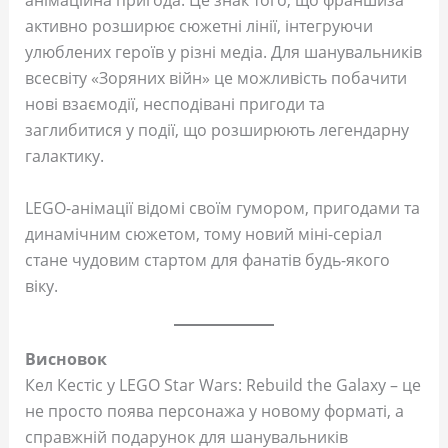
анімаційна пригода. Це знак того, що франшиза
активно розширює сюжетні лінії, інтегруючи
улюблених героїв у різні медіа. Для шанувальників
всесвіту «Зоряних війн» це можливість побачити
нові взаємодії, несподівані пригоди та
заглибитися у події, що розширюють легендарну
галактику.
LEGO-анімації відомі своїм гумором, пригодами та
динамічним сюжетом, тому новий міні-серіал
стане чудовим стартом для фанатів будь-якого
віку.
Висновок
Кел Кестіс у LEGO Star Wars: Rebuild the Galaxy – це
не просто поява персонажа у новому форматі, а
справжній подарунок для шанувальників