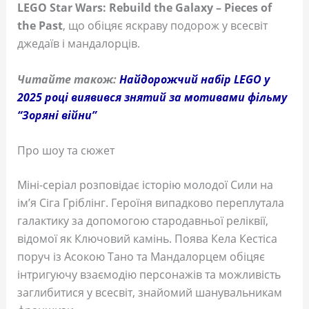
LEGO Star Wars: Rebuild the Galaxy – Pieces of
the Past
, що обіцяє яскраву подорож у всесвіт
джедаїв і мандалорців.
Читайте також:
Найдорожчий набір LEGO у
2025 році виявився знятий за мотивами фільму
“Зоряні війни”
Про шоу та сюжет
Міні-серіал розповідає історію молодої Сили на
ім’я Сіга Гріблінг. Героїня випадково переплутала
галактику за допомогою стародавньої реліквії,
відомої як Ключовий камінь. Поява Кела Кестіса
поруч із Асокою Тано та Мандалорцем обіцяє
інтригуючу взаємодію персонажів та можливість
заглибитися у всесвіт, знайомий шанувальникам