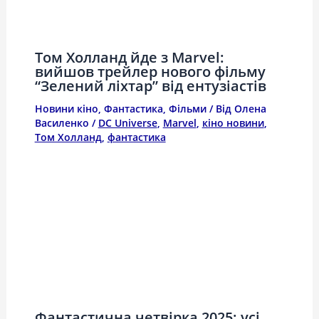
Том Холланд йде з Marvel:
вийшов трейлер нового фільму
“Зелений ліхтар” від ентузіастів
Новини кіно
,
Фантастика
,
Фільми
/ Від
Олена
Василенко
/
DC Universe
,
Marvel
,
кіно новини
,
Том Холланд
,
фантастика
Фантастична четвірка 2025: усі