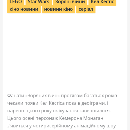
LEGO
Star Wars
Зоряні війни
Кел Кестіс
кіно новини
новини кіно
серіал
Фанати «Зоряних війн» протягом багатьох років
чекали появи Кел Кестіса поза відеоіграми, і
нарешті цього року очікування завершилося.
Цього осені персонаж Кемерона Монаган
з’явиться у чотирисерійному анімаційному шоу