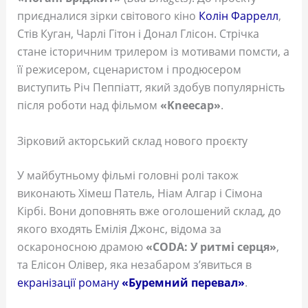
приєдналися зірки світового кіно
Колін Фаррелл
,
Стів Куган, Чарлі Гітон і Донал Глісон. Стрічка
стане історичним трилером із мотивами помсти, а
її режисером, сценаристом і продюсером
виступить Річ Пеппіатт, який здобув популярність
після роботи над фільмом
«Kneecap»
.
Зірковий акторський склад нового проєкту
У майбутньому фільмі головні ролі також
виконають Хімеш Патель, Ніам Алгар і Сімона
Кірбі. Вони доповнять вже оголошений склад, до
якого входять Емілія Джонс, відома за
оскароносною драмою
«CODA: У ритмі серця»
,
та Елісон Олівер, яка незабаром з’явиться в
екранізації роману
«Буремний перевал»
.