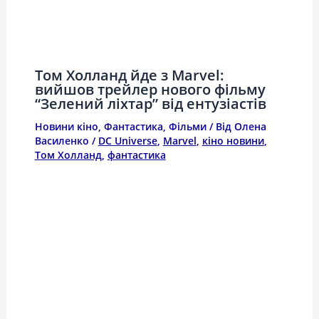
Том Холланд йде з Marvel:
вийшов трейлер нового фільму
“Зелений ліхтар” від ентузіастів
Новини кіно
,
Фантастика
,
Фільми
/ Від
Олена
Василенко
/
DC Universe
,
Marvel
,
кіно новини
,
Том Холланд
,
фантастика