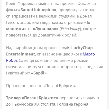
Колін Фаррелл, номінант на премію «Оскар» за
фільм
«Банші Інішеріна»
, продовжує активно
співпрацювати з великими студіями, а Донал
Глісон, знайомий глядачам за стрічками
«Із
машини»
та
«Луна-парк»
(
Echo Valley
), вкотре
повертається до драматичних ролей.
Над виробництвом працює студія
LuckyChap
Entertainment
, співзасновницею якої є
Марго
Роббі
. Саме ця компанія останніми роками
випустила низку успішних кінопроєктів, серед яких
і світовий хіт
«Барбі»
.
Про що розповість «Погані Бріджит»
Трилер «Погані Бріджит»
переносить глядачів
до Нью-Йорка XIX століття. Головна героїня