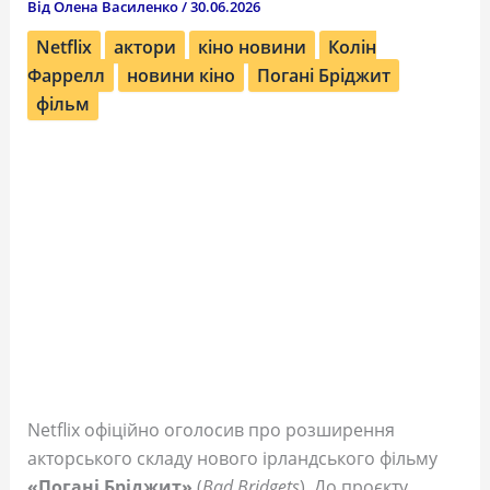
Від
Олена Василенко
/
30.06.2026
Netflix
актори
кіно новини
Колін
Фаррелл
новини кіно
Погані Бріджит
фільм
Netflix офіційно оголосив про розширення
акторського складу нового ірландського фільму
«Погані Бріджит»
(
Bad Bridgets
). До проєкту