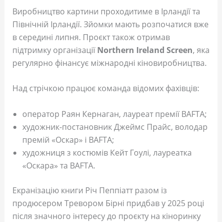
Виробництво картини проходитиме в Ірландії та
Північній Ірландії. Зйомки мають розпочатися вже
в середині липня. Проєкт також отримав
підтримку організації
Northern Ireland Screen
, яка
регулярно фінансує міжнародні кіновиробництва.
Над стрічкою працює команда відомих фахівців:
оператор Раян Кернаган, лауреат премії BAFTA;
художник-постановник Джеймс Прайс, володар
премій «Оскар» і BAFTA;
художниця з костюмів Кейт Гоулі, лауреатка
«Оскара» та BAFTA.
Екранізацію книги Річ Пеппіатт разом із
продюсером Тревором Бірні придбав у 2025 році
після значного інтересу до проєкту на кіноринку