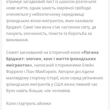
отримує загадковий лист із шансом розпочати
нове життя, однак замість омріяної свободи
опиняється у небезпечному середовищі
ірландських жінок-емігранток, яких називали
Бріджит. Саме там вона стає частиною світу, де
панують злочинність, помста та боротьба за
виживання.
Сюжет заснований на історичній книзі
«Погана
Бріджит: злочин, хаос і життя ірландських
емігранток»
, написаній історикинями Елейн
Фаррелл і Ліан МакКормік. Авторки дослідили
маловідому сторінку історії, коли серед ув’язнених
ірландських емігрантів у США жінок певний час
було навіть більше, ніж чоловіків.
Коли стартують зйомки