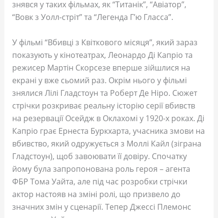
знявся у таких фільмах, як “Титанік”, “Авіатор”,
“Вовк з Уолл-стріт” та “Легенда Г’ю Гласса”.
У фільмі “Вбивці з Квіткового місяця”, який зараз
показують у кінотеатрах, Леонардо Ді Капріо та
режисер Мартін Скорсезе вперше зійшлися на
екрані у вже сьомий раз. Окрім нього у фільмі
знялися Лілі Гладстоун та Роберт Де Ніро. Сюжет
стрічки розкриває реальну історію серії вбивств
на резервації Осейдж в Оклахомі у 1920-х роках. Ді
Капріо грає Ернеста Буркхарта, учасника змови на
вбивство, який одружується з Моллі Кайл (зіграна
Гладстоун), щоб завоювати її довіру. Спочатку
йому була запропонована роль героя – агента
ФБР Тома Уайта, але під час розробки стрічки
актор настояв на зміні ролі, що призвело до
значних змін у сценарії. Тепер Джессі Племонс