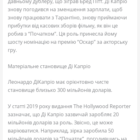
давньому дублеру, що зіграв Бред Пітт. Ді Капріо
знову погодився на зменшення зарплати, щоб
знову працювати з Тарантіно, знову приймаючи
прибутки від касових зборів фільму, як він це
робив з “Початком”. Ця роль принесла йому
шосту номінацію на премію “Оскар” за акторську
гру.
Матеріальне становище Ді Капріо
Леонардо ДіКапріо має орієнтовно чисте
становище близько 300 мільйонів доларів.
У статті 2019 року видання The Hollywood Reporter
зазначає, що Ді Капріо зазвичай заробляє 20
мільйонів доларів за роль. Звісно, це може
варіюватися. Наприклад, зірка заробила 50
мільйонів доларів за “Початок”, погодившись на