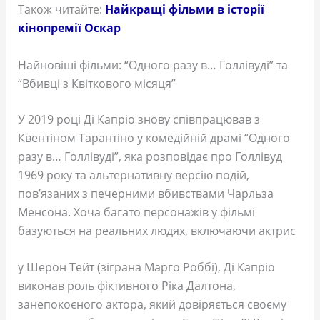
Також читайте:
Найкращі фільми в історії
кінопремії Оскар
Найновіші фільми: “Одного разу в… Голлівуді” та
“Вбивці з Квіткового місяця”
У 2019 році Ді Капріо знову співпрацював з
Квентіном Тарантіно у комедійній драмі “Одного
разу в… Голлівуді”, яка розповідає про Голлівуд
1969 року та альтернативну версію подій,
пов’язаних з печерними вбивствами Чарльза
Менсона. Хоча багато персонажів у фільмі
базуються на реальних людях, включаючи актрис
у Шерон Тейт (зіграна Марго Роббі), Ді Капріо
виконав роль фіктивного Ріка Далтона,
занепокоєного актора, який довіряється своєму