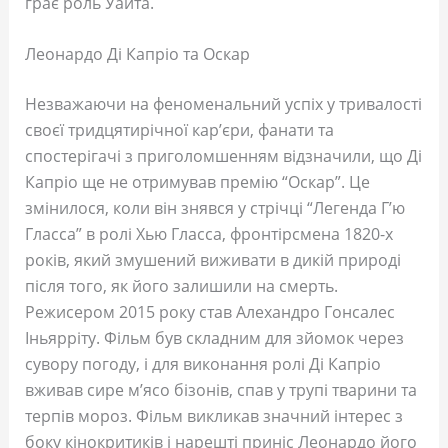
грає роль Уайта.
Леонардо Ді Капріо та Оскар
Незважаючи на феноменальний успіх у тривалості
своєї тридцятирічної кар’єри, фанати та
спостерігачі з приголомшенням відзначили, що Ді
Капріо ще не отримував премію “Оскар”. Це
змінилося, коли він знявся у стрічці “Легенда Г’ю
Гласса” в ролі Хью Гласса, фронтірсмена 1820-х
років, який змушений виживати в дикій природі
після того, як його залишили на смерть.
Режисером 2015 року став Алехандро Гонсалес
Іньярріту. Фільм був складним для зйомок через
сувору погоду, і для виконання ролі Ді Капріо
вживав сире м’ясо бізонів, спав у трупі тварини та
терпів мороз. Фільм викликав значний інтерес з
боку кінокритиків і нарешті приніс Леонардо його