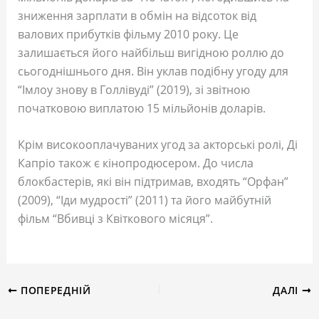
зниження зарплати в обмін на відсоток від
валових прибутків фільму 2010 року. Це
залишається його найбільш вигідною роллю до
сьогоднішнього дня. Він уклав подібну угоду для
“Імлоу знову в Голлівуді” (2019), зі звітною
початковою виплатою 15 мільйонів доларів.
Крім високооплачуваних угод за акторські ролі, Ді
Капріо також є кінопродюсером. До числа
блокбастерів, які він підтримав, входять “Орфан”
(2009), “Іди мудрості” (2011) та його майбутній
фільм “Вбивці з Квіткового місяця”.
ПОПЕРЕДНІЙ
ДАЛІ