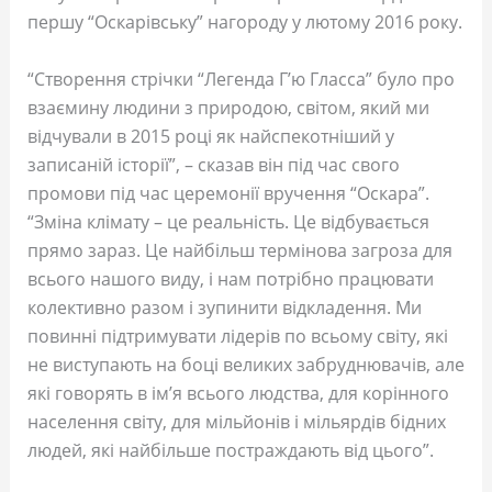
першу “Оскарівську” нагороду у лютому 2016 року.
“Створення стрічки “Легенда Г’ю Гласса” було про
взаємину людини з природою, світом, який ми
відчували в 2015 році як найспекотніший у
записаній історії”, – сказав він під час свого
промови під час церемонії вручення “Оскара”.
“Зміна клімату – це реальність. Це відбувається
прямо зараз. Це найбільш термінова загроза для
всього нашого виду, і нам потрібно працювати
колективно разом і зупинити відкладення. Ми
повинні підтримувати лідерів по всьому світу, які
не виступають на боці великих забруднювачів, але
які говорять в ім’я всього людства, для корінного
населення світу, для мільйонів і мільярдів бідних
людей, які найбільше постраждають від цього”.