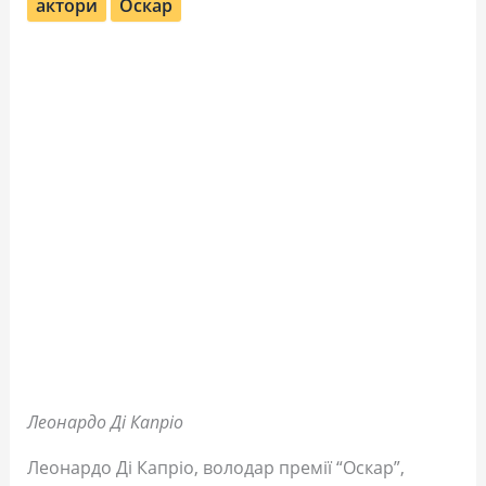
актори
Оскар
Леонардо Ді Капріо
Леонардо Ді Капріо, володар премії “Оскар”,