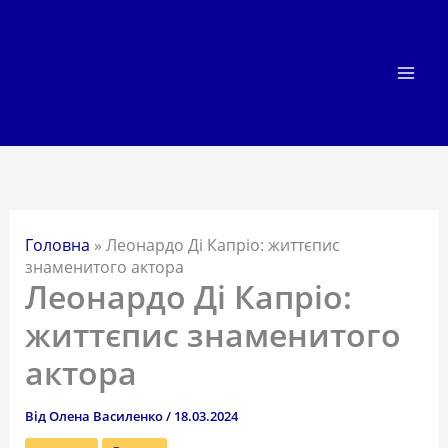
Перейти
до
вмісту
Головна
»
Леонардо Ді Капріо: життєпис
знаменитого актора
Леонардо Ді Капріо:
життєпис знаменитого
актора
Від
Олена Василенко
/
18.03.2024