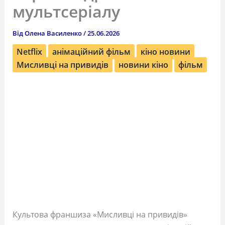
мультсеріалу
Від
Олена Василенко
/
25.06.2026
Netflix
анімаційний фільм
кіно новини
Мисливці на привидів
новини кіно
фільм
Культова франшиза «Мисливці на привидів»