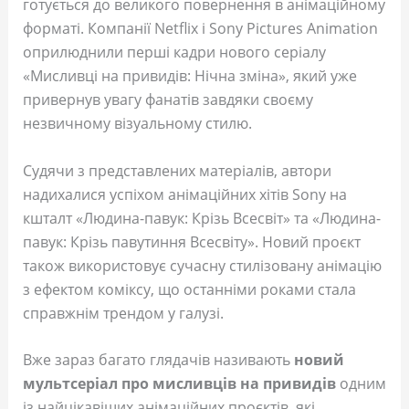
готується до великого повернення в анімаційному
форматі. Компанії Netflix і Sony Pictures Animation
оприлюднили перші кадри нового серіалу
«Мисливці на привидів: Нічна зміна», який уже
привернув увагу фанатів завдяки своєму
незвичному візуальному стилю.
Судячи з представлених матеріалів, автори
надихалися успіхом анімаційних хітів Sony на
кшталт «Людина-павук: Крізь Всесвіт» та «Людина-
павук: Крізь павутиння Всесвіту». Новий проєкт
також використовує сучасну стилізовану анімацію
з ефектом коміксу, що останніми роками стала
справжнім трендом у галузі.
Вже зараз багато глядачів називають
новий
мультсеріал про мисливців на привидів
одним
із найцікавіших анімаційних проєктів, які