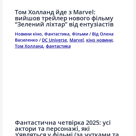
Том Холланд йде з Marvel:
вийшов трейлер нового фільму
“Зелений ліхтар” від ентузіастів
Новини кіно
,
Фантастика
,
Фільми
/ Від
Олена
Василенко
/
DC Universe
,
Marvel
,
кіно новини
,
Том Холланд
,
фантастика
Фантастична четвірка 2025: усі
актори та персонажі, які
з’являться у фільмі (за чутками та