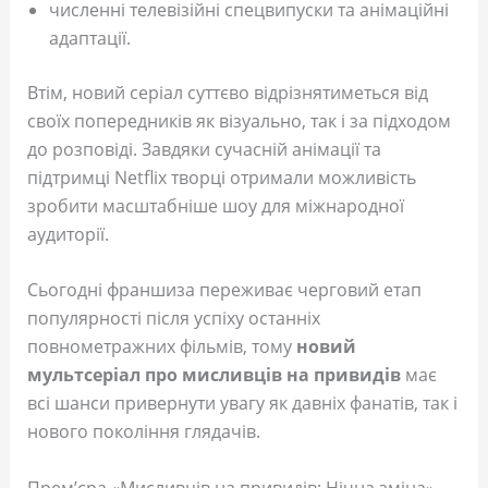
численні телевізійні спецвипуски та анімаційні
адаптації.
Втім, новий серіал суттєво відрізнятиметься від
своїх попередників як візуально, так і за підходом
до розповіді. Завдяки сучасній анімації та
підтримці Netflix творці отримали можливість
зробити масштабніше шоу для міжнародної
аудиторії.
Сьогодні франшиза переживає черговий етап
популярності після успіху останніх
повнометражних фільмів, тому
новий
мультсеріал про мисливців на привидів
має
всі шанси привернути увагу як давніх фанатів, так і
нового покоління глядачів.
Прем’єра «Мисливців на привидів: Нічна зміна»