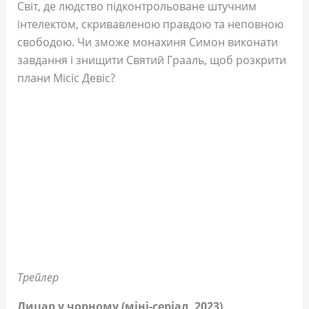
Світ, де людство підконтрольоване штучним
інтелектом, скривавленою правдою та неповною
свободою. Чи зможе монахиня Симон виконати
завдання і знищити Святий Грааль, щоб розкрити
плани Місіс Девіс?
Трейлер
Лицар у чорному (міні-серіал, 2023)