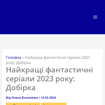
Перейти
до
вмісту
Головна
»
Найкращі фантастичні серіали 2023
року: Добірка
Найкращі фантастичні
серіали 2023 року:
Добірка
Від
Олена Василенко
/
14.03.2024