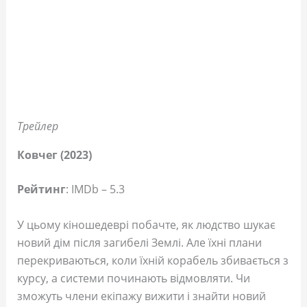
Трейлер
Ковчег (2023)
Рейтинг
: IMDb – 5.3
У цьому кіношедеврі побачте, як людство шукає
новий дім після загибелі Землі. Але їхні плани
перекриваються, коли їхній корабель збивається з
курсу, а системи починають відмовляти. Чи
зможуть члени екіпажу вижити і знайти новий