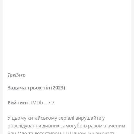
Трейлер
Задача трьох тіл (2023)
Рейтинг
: IMDb – 7.7
У цьому китайському серіалі вирушайте у
розслідування дивних самогубств разом з вченим
Ван Мяо та детективом Ші Цяном. Чи зможуть