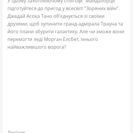
У цьому захоплюючому спін-офі “Мандалорця”
підготуйтеся до пригод у всесвіті “Зоряних війн”.
Джедай Асока Тано об’єднується зі своїми
друзями, щоб зупинити гранд-адмірала Трауна та
його плани збурити галактику. Але чи зможе вони
перемогти леді Морган Елсбет, їхнього
найважливішого ворога?
Трейлер