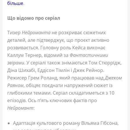
більше
.
Що відомо про серіал
Тизер
Нейроманта
не розкриває сюжетних
деталей, але підтверджує, що проєкт активно
розвивається. Головну роль Кейса виконає
Каллум Тернер, відомий за
Фантастичними
звірами
. У серіалі також знімаються Том Стюррідж,
Діна Шихабі, Еддісон Тімлін і Джек Рейнор.
Режисер Грем Роланд, який працював над
Джеком
Раяном
, обіцяє поєднати напружений сюжет із
глибокими темами. Серіал складатиметься з 10
епізодів. Ось п’ять ключових фактів про
Нейромант
:
Адаптація культового роману Вільяма Гібсона,