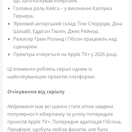
що започаткував кіберпанк.
Головна роль Кейса – у виконанні Каллума
Тернера.
Зірковий акторський склад: Том Стюррідж, Діна
Шихабі, Еддісон Тімлін, Джек Рейнор.
Режисер Грем Роланд і Гібсон працюють над
сценарієм.
Прем’єра очікується на Apple TV+ у 2026 році.
Ці елементи роблять серіал одним із
найочікуваніших проєктів платформи.
Очікування від серіалу
Нейромант
має всі шанси стати хітом завдяки
популярності кіберпанку та успіху попередніх
проєктів Apple TV+. Попередня адаптація Гібсона,
Периферія
, здобула любов фанатів, але була