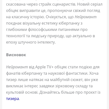
скасована через страйк сценаристів. Новий серіал
обіцяє виправити це, пропонуючи свіжий погляд
на класичну історію. Очікується, що
Нейромант
поєднає візуальну естетику кіберпанку з
глибокими філософськими питаннями про
технології та людську природу, що актуально в
епоху штучного інтелекту.
Висновок
Нейромант
від Apple TV+ обіцяє стати подією для
фанатів кіберпанку та наукової фантастики. Хоча
тизер лише натякає на майбутній сюжет, він уже
викликає інтерес завдяки зірковому складу та
культовій основі. Дізнайтесь більше про проєкт із
тизера
.