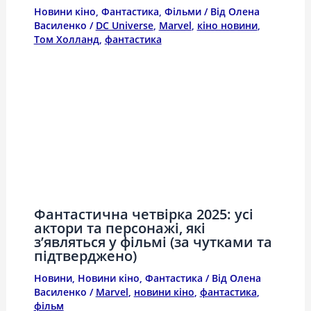
Новини кіно
,
Фантастика
,
Фільми
/ Від
Олена
Василенко
/
DC Universe
,
Marvel
,
кіно новини
,
Том Холланд
,
фантастика
Фантастична четвірка 2025: усі
актори та персонажі, які
з’являться у фільмі (за чутками та
підтверджено)
Новини
,
Новини кіно
,
Фантастика
/ Від
Олена
Василенко
/
Marvel
,
новини кіно
,
фантастика
,
фільм