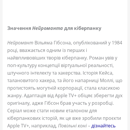
Значення
Нейроманта
для кіберпанку
Нейромант
Вільяма Гібсона, опублікований у 1984
році, вважається одним із перших і
найвпливовіших творів кіберпанку. Роман увів у
поп-культуру концепції віртуальної реальності,
штучного інтелекту та хакерства. Історія Кейса,
талановитого хакера, та його напарниці Моллі, що
протистоять могутній корпорації, стала класикою
жанру. Адаптація від Apple TV+ обіцяє зберегти дух
оригіналу, адже Гібсон брав участь у розробці.
Серіал може стати новим еталоном для
кіберпанкових історій, як це вже зробили проєкти
Apple TV+, наприклад,
Повільні коні
–
дізнайтесь