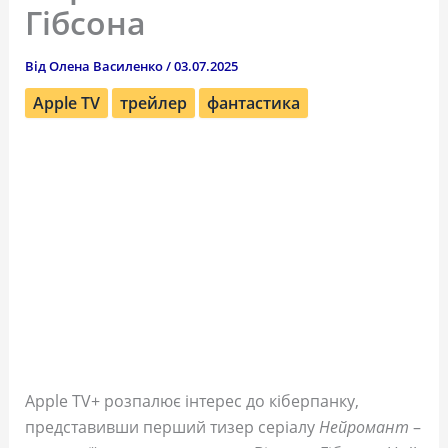
Гібсона
Від
Олена Василенко
/
03.07.2025
Apple TV
трейлер
фантастика
Apple TV+ розпалює інтерес до кіберпанку,
представивши перший тизер серіалу
Нейромант
–