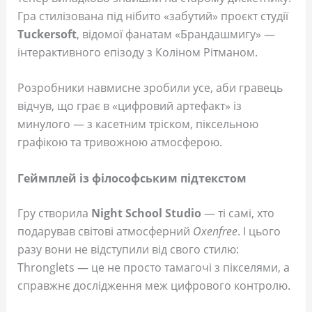
Гра стилізована під нібито «забутий» проєкт студії
Tuckersoft
, відомої фанатам «Брандашмигу» —
інтерактивного епізоду з Коліном Рітманом.
Розробники навмисне зробили усе, аби гравець
відчув, що грає в «цифровий артефакт» із
минулого — з касетним тріском, піксельною
графікою та тривожною атмосферою.
Геймплей із філософським підтекстом
Гру створила
Night School Studio
— ті самі, хто
подарував світові атмосферний
Oxenfree
. І цього
разу вони не відступили від свого стилю:
Thronglets — це не просто тамагочі з пікселями, а
справжнє дослідження меж цифрового контролю.