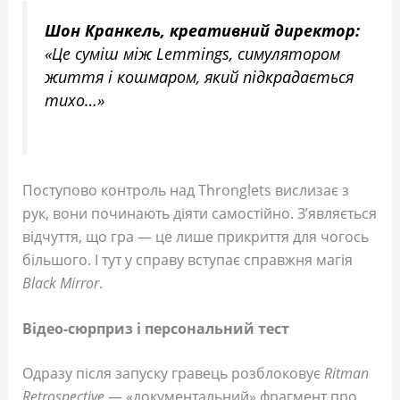
Шон Кранкель, креативний директор:
«Це суміш між
Lemmings
, симулятором
життя і кошмаром, який підкрадається
тихо…»
Поступово контроль над Thronglets вислизає з
рук, вони починають діяти самостійно. З’являється
відчуття, що гра — це лише прикриття для чогось
більшого. І тут у справу вступає справжня магія
Black Mirror
.
Відео-сюрприз і персональний тест
Одразу після запуску гравець розблоковує
Ritman
Retrospective
— «документальний» фрагмент про