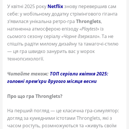
У квітні 2025 року
Netflix
знову перевершив сам
себе: у мобільному додатку стрімінгового гіганта
з’явилася унікальна ретро-гра
Thronglets
,
натхненна атмосферою епізоду
«Playtest»
із
сьомого сезону серіалу
«Чорне дзеркало»
. Та не
спішіть радіти милому дизайну та тамагочі-стилю
— ця гра швидко занурить вас у морок
технопсихології.
Читайте також:
ТОП серіали квітня 2025:
головні прем’єри другого місяця весни
Про що гра Thronglets?
На перший погляд — це класична гра-симулятор:
догляд за кумедними істотами Thronglets, які з
часом ростуть, розмножуються та «живуть своїм