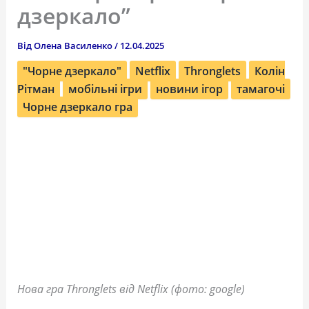
дзеркало”
Від
Олена Василенко
/
12.04.2025
"Чорне дзеркало"
Netflix
Thronglets
Колін
Рітман
мобільні ігри
новини ігор
тамагочі
Чорне дзеркало гра
Нова гра Thronglets від Netflix (фото: google)