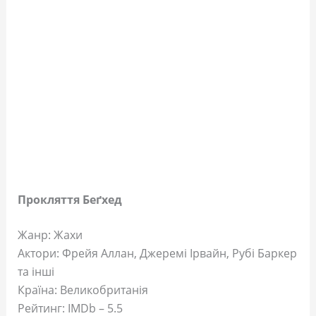
Прокляття Беґхед
Жанр: Жахи
Актори: Фрейя Аллан, Джеремі Ірвайн, Рубі Баркер
та інші
Країна: Великобританія
Рейтинг: IMDb – 5.5