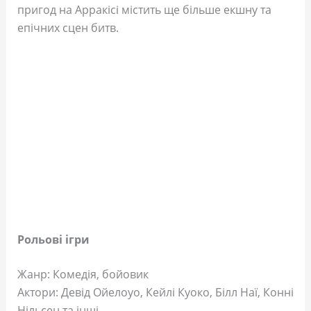
пригод на Арракісі містить ще більше екшну та
епічних сцен битв.
Рольові ігри
Жанр: Комедія, бойовик
Актори: Девід Ойелоуо, Кейлі Куоко, Білл Наї, Конні
Нільсен та інші