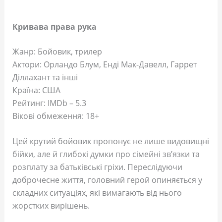
Кривава права рука
Жанр: Бойовик, трилер
Актори: Орландо Блум, Енді Мак-Давелл, Гаррет
Діллахант та інші
Країна: США
Рейтинг: IMDb – 5.3
Вікові обмеження: 18+
Цей крутий бойовик пропонує не лише видовищні
бійки, але й глибокі думки про сімейні зв’язки та
розплату за батьківські гріхи. Переслідуючи
доброчесне життя, головний герой опиняється у
складних ситуаціях, які вимагають від нього
жорстких вирішень.