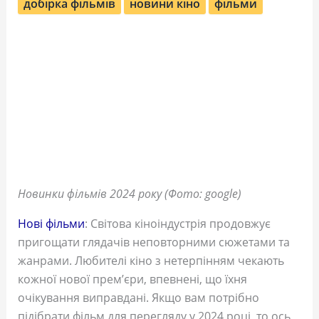
добірка фільмів
новини кіно
фільми
Новинки фільмів 2024 року (Фото: google)
Нові фільми
: Світова кіноіндустрія продовжує
пригощати глядачів неповторними сюжетами та
жанрами. Любителі кіно з нетерпінням чекають
кожної нової прем’єри, впевнені, що їхня
очікування виправдані. Якщо вам потрібно
підібрати фільм для перегляду у 2024 році, то ось