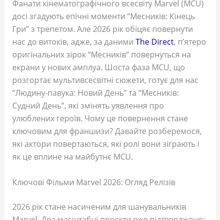
Фанати кінематографічного всесвіту Marvel (MCU)
досі згадують епічні моменти “Месників: Кінець
Гри” з трепетом. Але 2026 рік обіцяє повернути
нас до витоків, адже, за даними
The Direct
, п’ятеро
оригінальних зірок “Месників” повернуться на
екрани у нових амплуа. Шоста фаза MCU, що
розгортає мультивсесвітні сюжети, готує для нас
“Людину-павука: Новий День” та “Месників:
Судний День”, які змінять уявлення про
улюблених героїв. Чому це повернення стане
ключовим для франшизи? Давайте розберемося,
які актори повертаються, які ролі вони зіграють і
як це вплине на майбутнє MCU.
Ключові Фільми Marvel 2026: Огляд Релізів
2026 рік стане насиченим для шанувальників
Marvel. Два масштабні проєкти вже підтверджено: