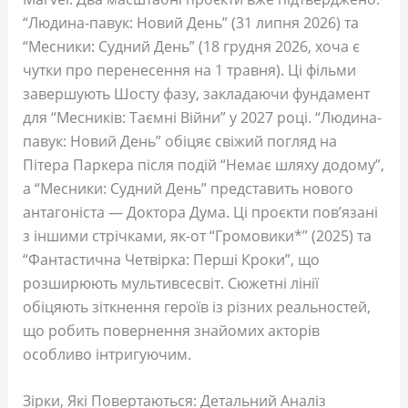
“Людина-павук: Новий День” (31 липня 2026) та
“Месники: Судний День” (18 грудня 2026, хоча є
чутки про перенесення на 1 травня). Ці фільми
завершують Шосту фазу, закладаючи фундамент
для “Месників: Таємні Війни” у 2027 році. “Людина-
павук: Новий День” обіцяє свіжий погляд на
Пітера Паркера після подій “Немає шляху додому”,
а “Месники: Судний День” представить нового
антагоніста — Доктора Дума. Ці проєкти пов’язані
з іншими стрічками, як-от “Громовики*” (2025) та
“Фантастична Четвірка: Перші Кроки”, що
розширюють мультивсесвіт. Сюжетні лінії
обіцяють зіткнення героїв із різних реальностей,
що робить повернення знайомих акторів
особливо інтригуючим.
Зірки, Які Повертаються: Детальний Аналіз