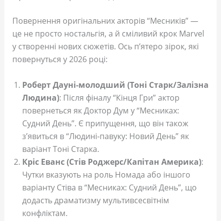
Повернення оригінальних акторів “Месників” —
це не просто ностальгія, а й сміливий крок Marvel
у створенні нових сюжетів. Ось п’ятеро зірок, які
повернуться у 2026 році:
Роберт Дауні-молодший (Тоні Старк/Залізна
Людина)
: Після фіналу “Кінця Гри” актор
повернеться як Доктор Дум у “Месниках:
Судний День”. Є припущення, що він також
з’явиться в “Людині-павуку: Новий День” як
варіант Тоні Старка.
Кріс Еванс (Стів Роджерс/Капітан Америка)
:
Чутки вказують на роль Номада або іншого
варіанту Стіва в “Месниках: Судний День”, що
додасть драматизму мультивсесвітнім
конфліктам.