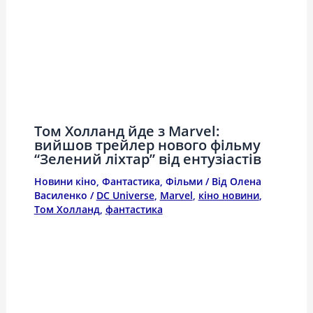
Том Холланд йде з Marvel:
вийшов трейлер нового фільму
“Зелений ліхтар” від ентузіастів
Новини кіно
,
Фантастика
,
Фільми
/ Від
Олена
Василенко
/
DC Universe
,
Marvel
,
кіно новини
,
Том Холланд
,
фантастика