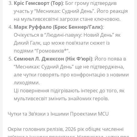
Кріс Гемсворт (Тор)
: Бог грому підтвердив
участь у “Месниках: Судний День”. Його реакція
на мультивсесвітні загрози стане ключовою.
Марк Руффало (Брюс Беннер/Галк)
:
Очікується в “Людині-павуку: Новий День” як
Дикий Галк, що може пов’язати сюжет із
подіями “Громовиків*”.
Семюел Л. Джексон (Нік Ф’юрі)
: Його поява в
“Месниках: Судний День” ще не підтверджена,
але чутки говорять про конфронтацію з новими
лиходіями.
Ці повернення підігрівають інтерес до того, як
мультивсесвіт змінить знайомих героїв.
Чутки та Зв’язки з Іншими Проектами MCU
Окрім головних релізів, 2026 рік обіцяє численні