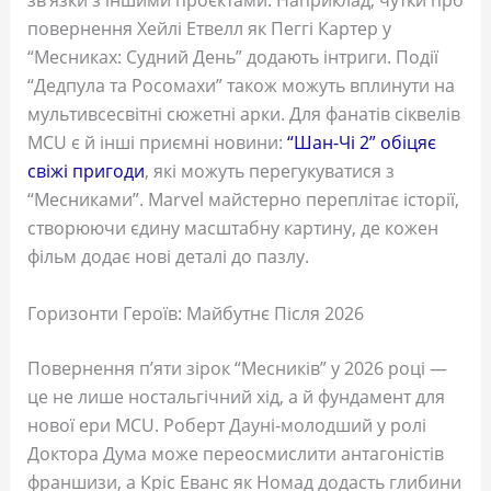
зв’язки з іншими проєктами. Наприклад, чутки про
повернення Хейлі Етвелл як Пеггі Картер у
“Месниках: Судний День” додають інтриги. Події
“Дедпула та Росомахи” також можуть вплинути на
мультивсесвітні сюжетні арки. Для фанатів сіквелів
MCU є й інші приємні новини:
“Шан-Чі 2” обіцяє
свіжі пригоди
, які можуть перегукуватися з
“Месниками”. Marvel майстерно переплітає історії,
створюючи єдину масштабну картину, де кожен
фільм додає нові деталі до пазлу.
Горизонти Героїв: Майбутнє Після 2026
Повернення п’яти зірок “Месників” у 2026 році —
це не лише ностальгічний хід, а й фундамент для
нової ери MCU. Роберт Дауні-молодший у ролі
Доктора Дума може переосмислити антагоністів
франшизи, а Кріс Еванс як Номад додасть глибини