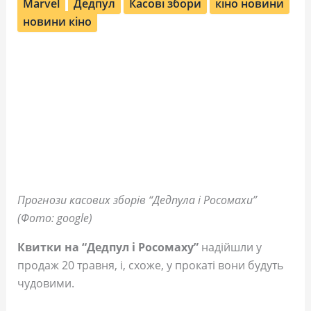
Marvel
Дедпул
Касові збори
кіно новини
новини кіно
Прогнози касових зборів “Дедпула і Росомахи”
(Фото: google)
Квитки на “Дедпул і Росомаху”
надійшли у
продаж 20 травня, і, схоже, у прокаті вони будуть
чудовими.