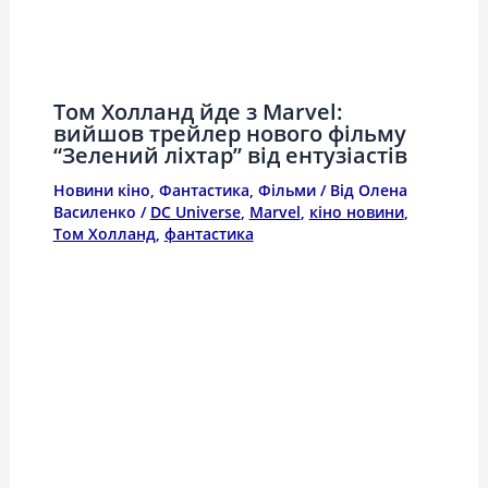
Том Холланд йде з Marvel:
вийшов трейлер нового фільму
“Зелений ліхтар” від ентузіастів
Новини кіно
,
Фантастика
,
Фільми
/ Від
Олена
Василенко
/
DC Universe
,
Marvel
,
кіно новини
,
Том Холланд
,
фантастика