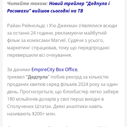
Читайте також:
Новий трейлер “Дедпула і
Росомахи” вийшов сьогодні на ТВ
Райан Рейнольдс і Х’ю Джекман з’являлися всюди
за останні 24 години, рекламуючи майбутній
фільм за коміксами Marvel. Судячи з усього,
маркетинг спрацював, тому що передпродажі
перевершили всі очікування.
За даними
EmpireCity Box Office
,
триквел
“Дедпула
” побив рекорд за кількістю
проданих квитків серед фільмів 2024 року за один
день. Прогнозується, що блокбастер легко забере
180 мільйонів доларів у свої перші вихідні в
Сполучених Штатах. Деякі аналітики навіть
називають $200+ млн.