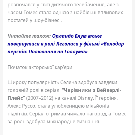
розпочався у світі дитячого телебачення, але з
часом Гомес стала однією з найбільш впливових
постатей у шоу-бізнесі.
Читайте також:
Орландо Блум може
повернутися в ролі Леголаса у фільмі «Володар
перснів: Полювання на Голлума»
Початок акторської кар’єри
Широку популярність Селена здобула завдяки
головній ролі в серіалі
“Чарівники з Вейверлі-
Плейс”
(2007–2012) на каналі Disney. Її героїня,
Алекс Руссо, стала улюбленицею мільйонів
підлітків. Серіал отримав чимало нагород, а Гомес
за роль здобула міжнародне визнання.