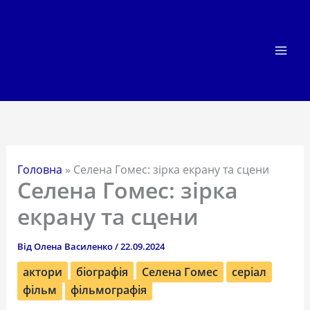
Перейти
до
вмісту
Головна
»
Селена Гомес: зірка екрану та сцени
Селена Гомес: зірка
екрану та сцени
Від
Олена Василенко
/
22.09.2024
актори
біографія
Селена Гомес
серіал
фільм
фільмографія