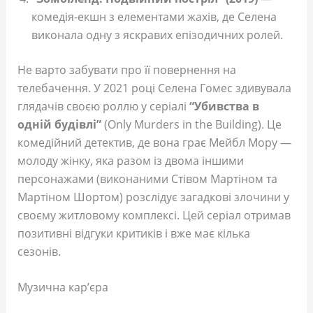
комедія-екшн з елементами жахів, де Селена
виконала одну з яскравих епізодичних ролей.
Не варто забувати про її повернення на
телебачення. У 2021 році Селена Гомес здивувала
глядачів своєю роллю у серіалі
“Убивства в
одній будівлі”
(Only Murders in the Building). Це
комедійний детектив, де вона грає Мейбл Мору —
молоду жінку, яка разом із двома іншими
персонажами (виконаними Стівом Мартіном та
Мартіном Шортом) розслідує загадкові злочини у
своєму житловому комплексі. Цей серіал отримав
позитивні відгуки критиків і вже має кілька
сезонів.
Музична кар’єра