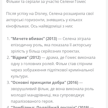
Фільми та серіали за участю Селени Гомес
Після успіху на Disney, Селена розширила свої
акторські горизонти, знявшись у кількох
кінофільмах. Ось найвідоміші з них:
“Мачете вбиває” (2013)
— Селена зіграла
епізодичну роль, яка показала її акторську
зрілість у більш серйозних проектах.
“Відрив” (2012)
— драма, де Гомес виконала
одну з головних ролей. Фільм став спірним
через зображення підліткової кримінальної
культури.
“Основні принципи добра” (2016)
—
зворушливий фільм, де вона виконала роль
молодої мандрівниці, яка супроводжує
паралізованого героя.
“Зомбіленд: Подвійний постріл” (2019)
—