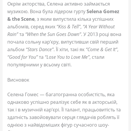
Окрім акторства, Селена активно займається
музикою. Вона була лідером гурту
Selena Gomez
& the Scene
, з яким випустила кілька успішних
альбомів, серед яких
“Kiss & Tell”
,
“A Year Without
Rain”
та
“When the Sun Goes Down”
. У 2013 році вона
почала сольну кар’єру, випустивши свій перший
альбом
“Stars Dance”
. Її хіти, такі як
“Come & Get It”
,
“Good for You”
та
“Lose You to Love Me”
, стали
популярними у всьому світі.
Висновок
Селена Гомес — багатогранна особистість, яка
однаково успішно реалізує себе як в акторській,
так і в музичній кар’єрі. Її талант, працьовитість та
здатність завойовувати серця глядачів роблять її
однією з найвідоміших фігур сучасного шоу-