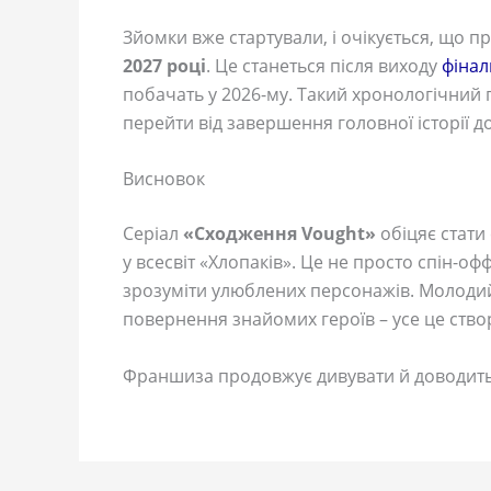
Зйомки вже стартували, і очікується, що п
2027 році
. Це станеться після виходу
фінал
побачать у 2026-му. Такий хронологічни
перейти від завершення головної історії до
Висновок
Серіал
«Сходження Vought»
обіцяє стати
у всесвіт «Хлопаків». Це не просто спін-оф
зрозуміти улюблених персонажів. Молодий 
повернення знайомих героїв – усе це створ
Франшиза продовжує дивувати й доводить, 