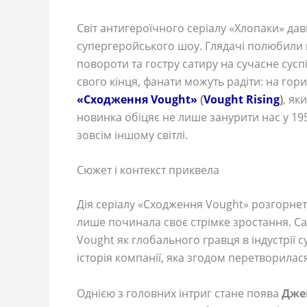
Світ антигероїчного серіалу «Хлопаки» да
супергеройського шоу. Глядачі полюбили 
повороти та гостру сатиру на сучасне суспі
свого кінця, фанати можуть радіти: на гори
«Сходження Vought»
(
Vought Rising
)
, як
новинка обіцяє не лише занурити нас у 195
зовсім іншому світлі.
Сюжет і контекст приквела
Дія серіалу «Сходження Vought» розгорнет
лише починала своє стрімке зростання. С
Vought як глобального гравця в індустрії с
історія компанії, яка згодом перетворила
Однією з головних інтриг стане поява
Дже