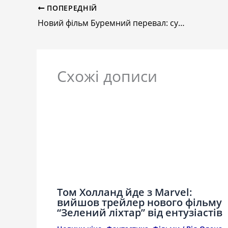
ПОПЕРЕДНІЙ
Новий фільм Буремний перевал: сучасна екранізація класики
Схожі дописи
Том Холланд йде з Marvel:
вийшов трейлер нового фільму
“Зелений ліхтар” від ентузіастів