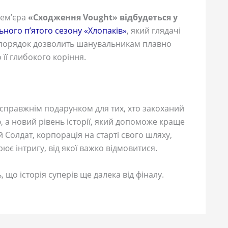
рем’єра
«Сходження Vought» відбудеться у
ьного п’ятого сезону «Хлопаків»
, який глядачі
й порядок дозволить шанувальникам плавно
 її глибокого коріння.
 справжнім подарунком для тих, хто закоханий
ф, а новий рівень історії, який допоможе краще
Солдат, корпорація на старті свого шляху,
ює інтригу, від якої важко відмовитися.
що історія суперів ще далека від фіналу.