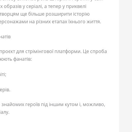
образів у серіалі, а тепер у приквелі
гу творцям ще більше розширити історію
рсонажами на різних етапах їхнього життя.
натів
 проєкт для стрімінгової платформи. Це спроба
люють фанатів:
ті;
ерів.
 знайомих героїв під іншим кутом і, можливо,
алу.