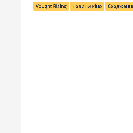
Vought Rising
новини кіно
Сходження