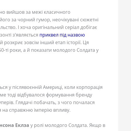
вно вийшов за межі класичного
його за чорний гумор, неочікувані сюжетні
льство. І хоча оригінальний серіал добігає
зонті з’являється
приквел під назвою
ий розкриє зовсім інший етап історії. Ця
0-ті роки, а й показати молодого Солдата у
ься у післявоєнній Америці, коли корпорація
аме тоді відбувалося формування бренду
уперів. Глядачі побачать, з чого почалася
ся на справжню імперію впливу.
нсона Еклза
у ролі молодого Солдата. Якщо в