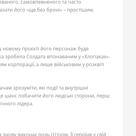
ваного, самовпевненого та часто
азати його «ще без броні» – простішим,
о у новому проєкті його персонаж буде
 яка зробила Солдата впізнаваним у «Хлопаках».
м корпорації, а лише військовим у розквіті
чам зрозуміти, які події та внутрішні
Це шанс побачити його людські сторони, перш
ічного лідера.
ка знову виконає роль Шторм. Її героїня у свій