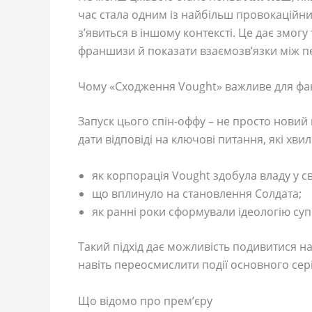
час стала одним із найбільш провокаційних 
з’явиться в іншому контексті. Це дає змо
франшизи й показати взаємозв’язки між пе
Чому «Сходження Vought» важливе для фа
Запуск цього спін-оффу – не просто новий
дати відповіді на ключові питання, які хви
як корпорація Vought здобула владу у сві
що вплинуло на становлення Солдата;
як ранні роки сформували ідеологію суп
Такий підхід дає можливість подивитися на
навіть переосмислити події основного сері
Що відомо про прем’єру