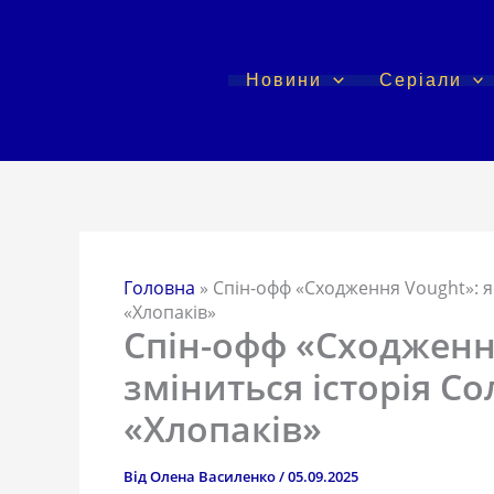
Перейти
до
вмісту
Новини
Серіали
Головна
»
Спін-офф «Сходження Vought»: як 
«Хлопаків»
Спін-офф «Сходження
зміниться історія Сол
«Хлопаків»
Від
Олена Василенко
/
05.09.2025