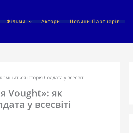
Фільми
Актори
Новини Партнерів
зміниться історія Солдата у всесвіті
 Vought»: як
дата у всесвіті