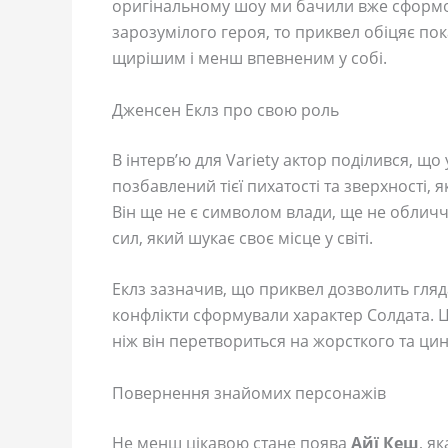
оригінальному шоу ми бачили вже сформо
зарозумілого героя, то приквел обіцяє пок
щирішим і менш впевненим у собі.
Дженсен Еклз про свою роль
В інтерв’ю для Variety актор поділився, щ
позбавлений тієї пихатості та зверхності,
Він ще не є символом влади, ще не обличчя
сил, який шукає своє місце у світі.
Еклз зазначив, що приквел дозволить гляда
конфлікти сформували характер Солдата. 
ніж він перетвориться на жорсткого та цин
Повернення знайомих персонажів
Не менш цікавою стане поява
Айї Кеш
, я