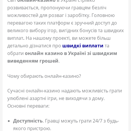
Світ
онлайн-казино
в Україні стрімко
розвивається, пропонуючи гравцям безліч
можливостей для розваг і заробітку. Головною
перевагою таких платформ є зручний доступ до
великого вибору ігор, вигідних бонусів та швидких
виплат
.
На нашому проекті, ви можете більш
детально дізнатися про
швидкі виплати
та
обрати
онлайн казино в Україні зі швидким
виведенням грошей
.
Чому обирають онлайн-казино?
Сучасні онлайн-казино надають можливість грати
улюблені азартні ігри, не виходячи з дому.
Основні переваги:
Доступність
. Гравці можуть грати 24/7 з будь-
якого пристрою.