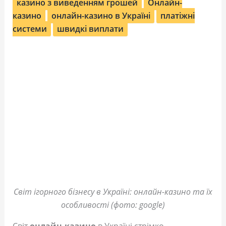
казино з виведенням грошей
Онлайн-
казино
онлайн-казино в Україні
платіжні
системи
швидкі виплати
Світ ігорного бізнесу в Україні: онлайн-казино та їх
особливості (фото: google)