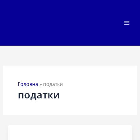
Перейти
до
вмісту
Головна
»
податки
податки