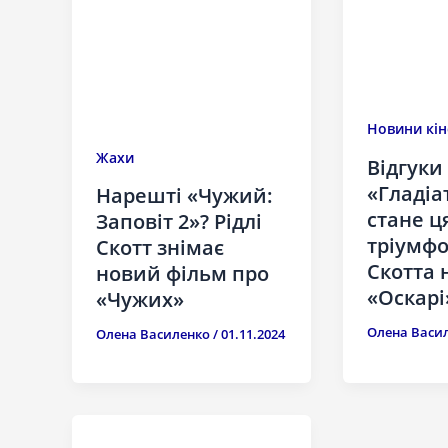
Новини кін
Жахи
Відгуки
«Гладіат
Нарешті «Чужий:
стане ц
Заповіт 2»? Рідлі
тріумфо
Скотт знімає
Скотта 
новий фільм про
«Оскарі
«Чужих»
Олена Васи
Олена Василенко
/
01.11.2024