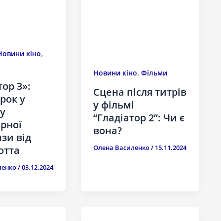
,
Новини кіно
,
Новини кіно
Фільми
тор 3»:
Сцена після титрів
рок у
у фільмі
у
“Гладіатор 2”: Чи є
рної
вона?
зи від
Олена Василенко
/
15.11.2024
отта
ленко
/
03.12.2024