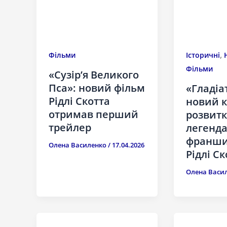
,
Фільми
Історичні
Фільми
«Сузір’я Великого
Пса»: новий фільм
«Гладіа
Рідлі Скотта
новий к
отримав перший
розвитк
трейлер
легенда
франши
Олена Василенко
/
17.04.2026
Рідлі Ск
Олена Васи