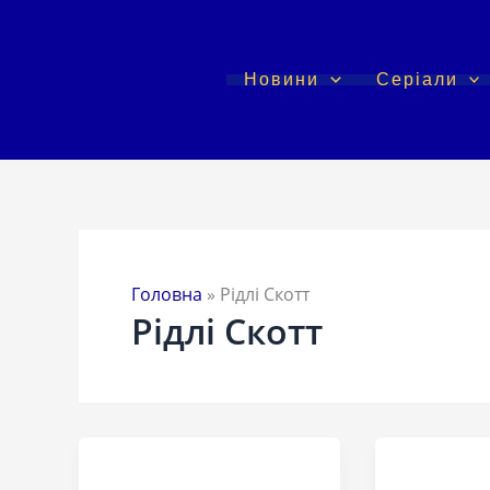
Перейти
до
вмісту
Новини
Серіали
Головна
»
Рідлі Скотт
Рідлі Скотт