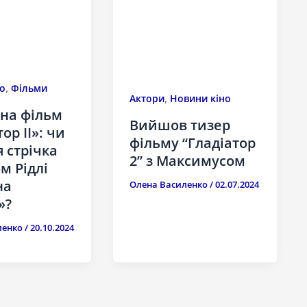
,
о
Фільми
,
Актори
Новини кіно
 на фільм
Вийшов тизер
ор II»: чи
фільму “Гладіатор
я стрічка
2” з Максимусом
м Рідлі
на
Олена Василенко
/
02.07.2024
»?
ленко
/
20.10.2024