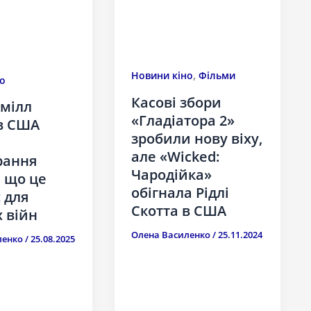
,
Новини кіно
Фільми
о
Касові збори
мілл
«Гладіатора 2»
в США
зробили нову віху,
але «Wicked:
рання
Чародійка»
 що це
обігнала Рідлі
 для
Скотта в США
 війн
Олена Василенко
/
25.11.2024
ленко
/
25.08.2025