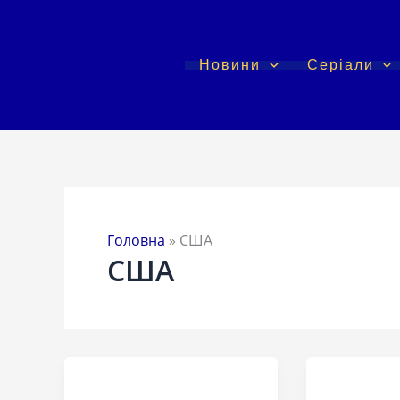
Перейти
до
вмісту
Новини
Серіали
Головна
»
США
США