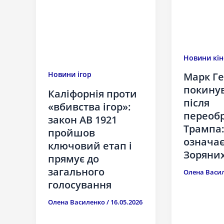
Новини кін
Новини ігор
Марк Ге
покину
Каліфорнія проти
після
«вбивства ігор»:
переоб
закон AB 1921
Трампа:
пройшов
означає
ключовий етап і
Зоряних
прямує до
загального
Олена Васи
голосування
Олена Василенко
/
16.05.2026