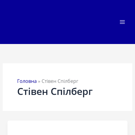
Перейти
до
вмісту
Головна
»
Стівен Спілберг
Стівен Спілберг