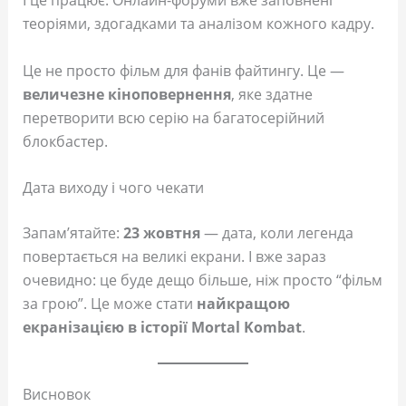
І це працює. Онлайн-форуми вже заповнені
теоріями, здогадками та аналізом кожного кадру.
Це не просто фільм для фанів файтингу. Це —
величезне кіноповернення
, яке здатне
перетворити всю серію на багатосерійний
блокбастер.
Дата виходу і чого чекати
Запам’ятайте:
23 жовтня
— дата, коли легенда
повертається на великі екрани. І вже зараз
очевидно: це буде дещо більше, ніж просто “фільм
за грою”. Це може стати
найкращою
екранізацією в історії Mortal Kombat
.
Висновок