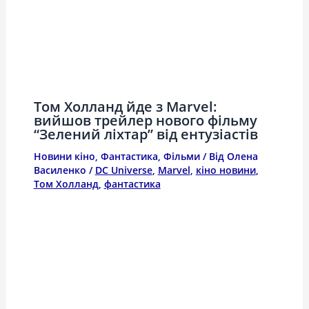
Том Холланд йде з Marvel:
вийшов трейлер нового фільму
“Зелений ліхтар” від ентузіастів
Новини кіно
,
Фантастика
,
Фільми
/ Від
Олена
Василенко
/
DC Universe
,
Marvel
,
кіно новини
,
Том Холланд
,
фантастика