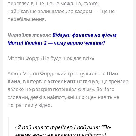
переглядів, і це ще не межа. Та, схоже,
найцікавіше залишилось за кадром — і це не
перебільшення.
Читайте також:
Відгуки фанатів на фільм
Mortal Kombat 2 — чому варто чекати?
Мартін Форд: «Це буде шок для всіх»
Актор Мартін Форд, який грає культового
Шао
Кана
, в інтерв’ю
ScreenRant
натякнув, що трейлер
далеко не розкрив потенціал фільму. За його
словами, деякі з найпотужніших сцен навіть не
потрапили у відео.
«Я подивився трейлер і подумав: “По-
моєму, вони не включили найкращі