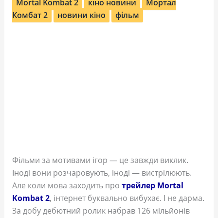
Mortal Kombat 2
кіно новини
Мортал
Комбат 2
новини кіно
фільм
Фільми за мотивами ігор — це завжди виклик.
Іноді вони розчаровують, іноді — вистрілюють.
Але коли мова заходить про
трейлер Mortal
Kombat 2
, інтернет буквально вибухає. І не дарма.
За добу дебютний ролик набрав 126 мільйонів