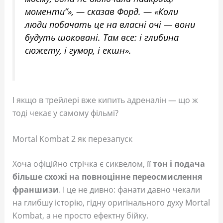
моменти”», — сказав Форд. — «Коли
люди побачать це на власні очі — вони
будуть шоковані. Там все: і глибина
сюжету, і гумор, і екшн».
І якщо в трейлері вже кипить адреналін — що ж
тоді чекає у самому фільмі?
Mortal Kombat 2 як перезапуск
Хоча офіційно стрічка є сиквелом, її
тон і подача
більше схожі на повноцінне переосмислення
франшизи
. І це не дивно: фанати давно чекали
на глибшу історію, гідну оригінального духу Mortal
Kombat, а не просто ефектну бійку.