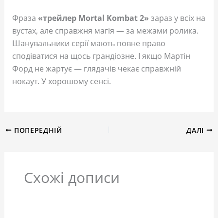
Фраза
«трейлер Mortal Kombat 2»
зараз у всіх на
вустах, але справжня магія — за межами ролика.
Шанувальники серії мають повне право
сподіватися на щось грандіозне. І якщо Мартін
Форд не жартує — глядачів чекає справжній
нокаут. У хорошому сенсі.
ПОПЕРЕДНІЙ
ДАЛІ
Схожі дописи