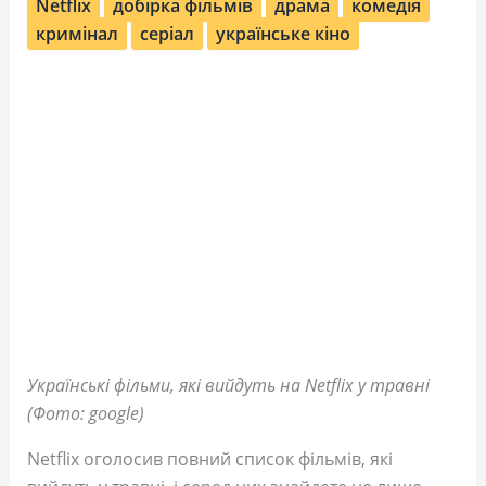
Netflix
добірка фільмів
драма
комедія
кримінал
серіал
українське кіно
Українські фільми, які вийдуть на Netflix у травні
(Фото: google)
Netflix оголосив повний список фільмів, які