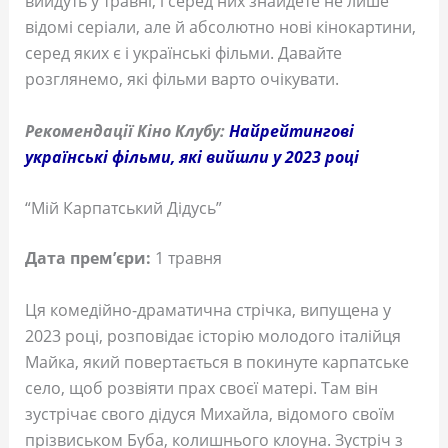
вийдуть у травні, і серед них знайдете не лише
відомі серіали, але й абсолютно нові кінокартини,
серед яких є і українські фільми. Давайте
розглянемо, які фільми варто очікувати.
Рекомендації Кіно Клубу:
Найрейтингові
українські фільми, які вийшли у 2023 році
“Мій Карпатський Дідусь”
Дата прем’єри:
1 травня
Ця комедійно-драматична стрічка, випущена у
2023 році, розповідає історію молодого італійця
Майка, який повертається в покинуте карпатське
село, щоб розвіяти прах своєї матері. Там він
зустрічає свого дідуся Михайла, відомого своїм
прізвиськом Буба, колишнього клоуна. Зустріч з