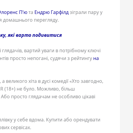
Флоренс П’ю
та
Ендрю Гарфілд
зіграли пару у
ля домашнього перегляду.
ку, які варто подивитися
 і глядачів, вартий уваги в потрібному ключі
тів просто непогані, судячи з рейтингу
на
 а великого хіта в дусі комедії «Хто завгодно,
 R (18+) не було. Можливо, більш
. Або просто глядачам не особливо цікаві
плівку у себе вдома. Купити або орендувати
вих сервісах.