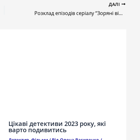
ДАЛІ
Розклад епізодів серіалу “Зоряні війни: Кістяк Команди”
Цікаві детективи 2023 року, які
варто подивитись
Детектив
,
Фільми
/ Від
Олена Василенко
/