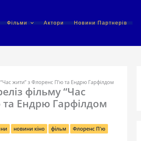
Фільми
Актори
Новини Партнерів
 “Час жити” з Флоренс П’ю та Ендрю Гарфілдом
еліз фільму “Час
ю та Ендрю Гарфілдом
ини
новини кіно
фільм
Флоренс П'ю