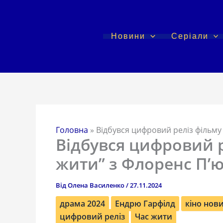
Перейти
до
вмісту
Новини
Серіали
Головна
»
Відбувся цифровий реліз фільму
Відбувся цифровий р
жити” з Флоренс П’
Від
Олена Василенко
/
27.11.2024
драма 2024
Ендрю Гарфілд
кіно нов
цифровий реліз
Час жити