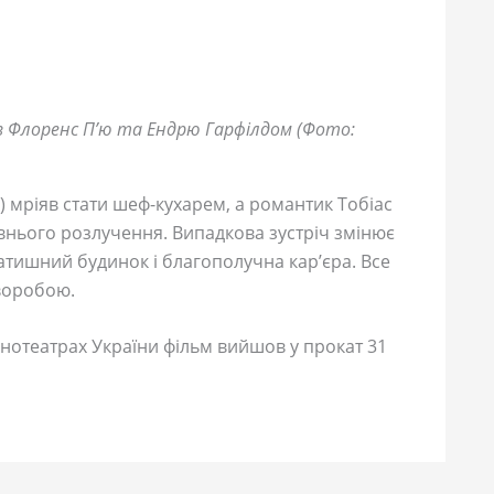
 з Флоренс П’ю та Ендрю Гарфілдом (Фото:
 мріяв стати шеф-кухарем, а романтик Тобіас
авнього розлучення. Випадкова зустріч змінює
, затишний будинок і благополучна кар’єра. Все
воробою.
кінотеатрах України фільм вийшов у прокат 31