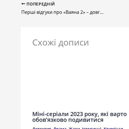
ПОПЕРЕДНІЙ
Перші відгуки про «Ваяна 2» – довгоочікуваний анімаційний сиквел
Схожі дописи
Міні-серіали 2023 року, які варто
обов’язково подивитися
Детектив
,
Драма
,
Жахи
,
Історичні
,
Кримінал
,