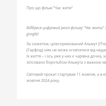
Про що фільм “Час жити”
Відбувся цифровий реліз фільму “Час жити”
google)
За сюжетом, цілеспрямований Альмут (П’ю)
(Гарфілд) ніяк не може оговтатися від нед
їх життя – і ось уже у них є чарівна дочка
зіпсовано боротьбою Альмута з важкою х
Світовий прокат стартував 11 жовтня, а в 
жовтня 2024 року.