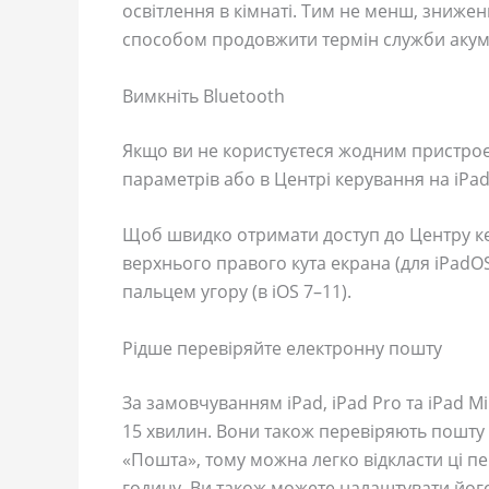
освітлення в кімнаті. Тим не менш, зниже
способом продовжити термін служби акум
Вимкніть Bluetooth
Якщо ви не користуєтеся жодним пристроєм
параметрів або в Центрі керування на iPad
Щоб швидко отримати доступ до Центру ке
верхнього правого кута екрана (для iPadOS 
пальцем угору (в iOS 7–11).
Рідше перевіряйте електронну пошту
За замовчуванням iPad, iPad Pro та iPad M
15 хвилин. Вони також перевіряють пошту
«Пошта», тому можна легко відкласти ці пе
годину. Ви також можете налаштувати йог