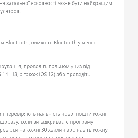
ння загальної яскравості може бути найкращим
улятора.
 Bluetooth, вимкніть Bluetooth у меню
.
рування, проведіть пальцем униз від
14 і 13, а також iOS 12) або проведіть
ini перевіряють наявність нової пошти кожні
 щоразу, коли ви відкриваєте програму
ревірки на кожні 30 хвилин або навіть кожну
о на перевірку пошти лише вручну.