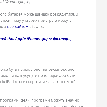
d (Фото: google)
його батарея може швидко розрядитися. З
ться, тому у старих пристроїв можуть
но з
веб-сайтом
Lifewire.
ей для Apple iPhone: форм-фактори,
 може бути неймовірно неприємною, але
омогти вам усунути неполадки або бути
вік iPad може скоротити час автономної
програми. Деякі програми можуть значно
вуючи ресурси, отримуючи доступ до GPS або