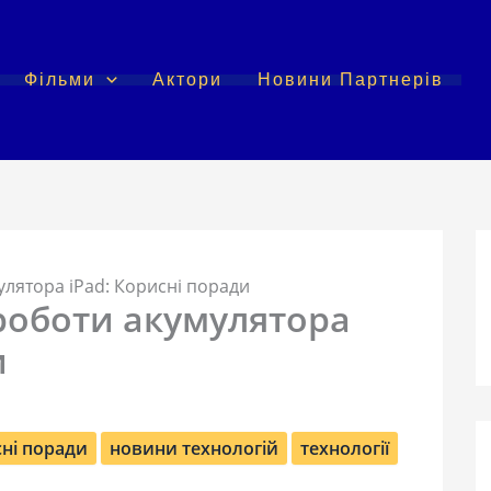
Фільми
Актори
Новини Партнерів
лятора iPad: Корисні поради
роботи акумулятора
и
ні поради
новини технологій
технології