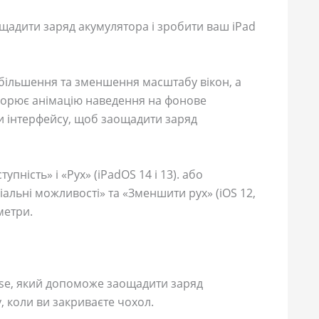
щадити заряд акумулятора і зробити ваш iPad
 збільшення та зменшення масштабу вікон, а
творює анімацію наведення на фонове
и інтерфейсу, щоб заощадити заряд
пність» і «Рух» (iPadOS 14 і 13). або
іальні можливості» та «Зменшити рух» (iOS 12,
метри.
se, який допоможе заощадити заряд
, коли ви закриваєте чохол.