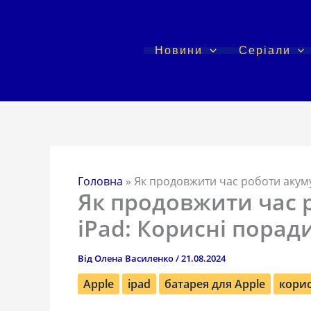
Перейти
до
вмісту
Новини
Серіали
Головна
»
Як продовжити час роботи акуму
Як продовжити час 
iPad: Корисні порад
Від
Олена Василенко
/
21.08.2024
Apple
ipad
батарея для Apple
корис