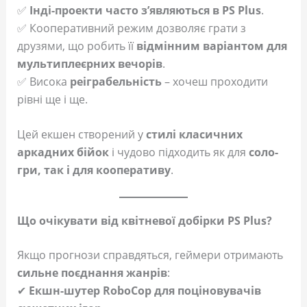
✅
Інді-проекти часто з’являються в PS Plus
.
✅ Кооперативний режим дозволяє грати з
друзями, що робить її
відмінним варіантом для
мультиплеєрних вечорів
.
✅ Висока
реіграбельність
– хочеш проходити
рівні ще і ще.
Цей екшен створений у
стилі класичних
аркадних бійок
і чудово підходить як для
соло-
гри, так і для кооперативу
.
Що очікувати від квітневої добірки PS Plus?
Якщо прогнози справдяться, геймери отримають
сильне поєднання жанрів
:
✔
Екшн-шутер RoboCop для поціновувачів