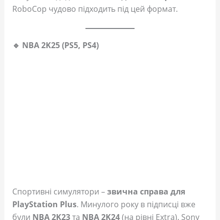
RoboCop чудово підходить під цей формат.
🔹 NBA 2K25 (PS5, PS4)
Спортивні симулятори –
звична справа для
PlayStation Plus
. Минулого року в підписці вже
були
NBA 2K23
та
NBA 2K24
(на рівні Extra). Sony