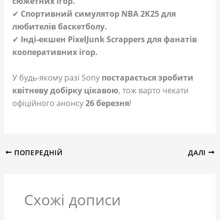
сюжетних ігор.
✔
Спортивний симулятор NBA 2K25 для
любителів баскетболу.
✔
Інді-екшен PixelJunk Scrappers для фанатів
кооперативних ігор.
У будь-якому разі Sony
постарається зробити
квітневу добірку цікавою
, тож варто чекати
офіційного анонсу
26 березня
!
ПОПЕРЕДНІЙ
ДАЛІ
Схожі дописи