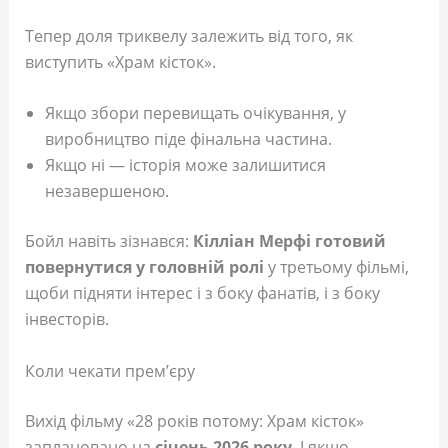
Тепер доля триквелу залежить від того, як
виступить «Храм кісток».
Якщо збори перевищать очікування, у
виробництво піде фінальна частина.
Якщо ні — історія може залишитися
незавершеною.
Бойл навіть зізнався:
Кілліан Мерфі готовий
повернутися у головній ролі
у третьому фільмі,
щоби підняти інтерес і з боку фанатів, і з боку
інвесторів.
Коли чекати прем’єру
Вихід фільму «28 років потому: Храм кісток»
заплановано на
січень 2026 року
. І якщо