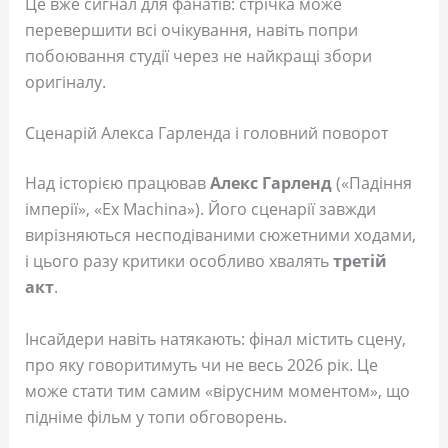
Це вже сигнал для фанатів: стрічка може
перевершити всі очікування, навіть попри
побоювання студії через не найкращі збори
оригіналу.
Сценарій Алекса Гарленда і головний поворот
Над історією працював
Алекс Гарленд
(«Падіння
імперії», «Ex Machina»). Його сценарії завжди
вирізняються несподіваними сюжетними ходами,
і цього разу критики особливо хвалять
третій
акт
.
Інсайдери навіть натякають: фінал містить сцену,
про яку говоритимуть чи не весь 2026 рік. Це
може стати тим самим «вірусним моментом», що
підніме фільм у топи обговорень.