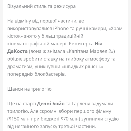
Візуальний стиль та режисура
На відміну від першої частини, де
використовувалися iPhone та ручні камери, «Храм
кісток» знято у більш традиційній
кінематографічній манері. Режисерка
Ніа
ДаКоста
(вона ж знімала «Капітана Марвел 2»)
обіцяє зробити ставку на глибоку атмосферу та
драматизм, уникнувши «швидких рішень»
попередніх блокбастерів.
Шанси на трилогію
Ще на старті
Денні Бойл
та Гарленд задумали
трилогію. Але скромні збори першого фільму
($150 млн при бюджеті $70 млн) зупинили студію
від негайного запуску третьої частини.