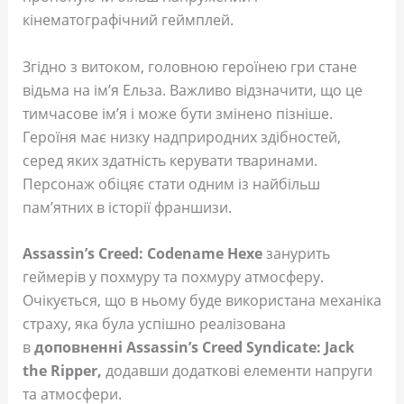
кінематографічний геймплей.
Згідно з витоком, головною героїнею гри стане
відьма на ім’я Ельза. Важливо відзначити, що це
тимчасове ім’я і може бути змінено пізніше.
Героїня має низку надприродних здібностей,
серед яких здатність керувати тваринами.
Персонаж обіцяє стати одним із найбільш
пам’ятних в історії франшизи.
Assassin’s Creed: Codename Hexe
занурить
геймерів у похмуру та похмуру атмосферу.
Очікується, що в ньому буде використана механіка
страху, яка була успішно реалізована
в
доповненні Assassin’s Creed Syndicate: Jack
the Ripper,
додавши додаткові елементи напруги
та атмосфери.