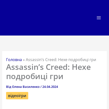
Перейти
до
вмісту
Головна
»
Assassin’s Creed: Hexe подробиці гри
Assassin’s Creed: Hexe
подробиці гри
Від
Олена Василенко
/
24.04.2024
відеоігри