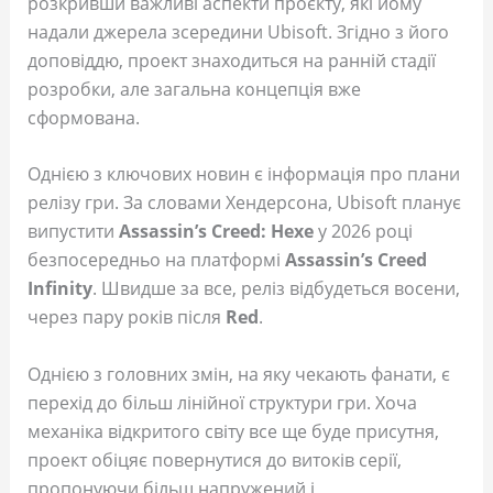
розкривши важливі аспекти проєкту, які йому
надали джерела зсередини Ubisoft. Згідно з його
доповіддю, проект знаходиться на ранній стадії
розробки, але загальна концепція вже
сформована.
Однією з ключових новин є інформація про плани
релізу гри. За словами Хендерсона, Ubisoft планує
випустити
Assassin’s Creed: Hexe
у 2026 році
безпосередньо на платформі
Assassin’s Creed
Infinity
. Швидше за все, реліз відбудеться восени,
через пару років після
Red
.
Однією з головних змін, на яку чекають фанати, є
перехід до більш лінійної структури гри. Хоча
механіка відкритого світу все ще буде присутня,
проект обіцяє повернутися до витоків серії,
пропонуючи більш напружений і