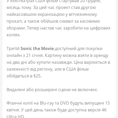
У кінотеатрах США фільм стартував 20 грудня,
місяць тому. За цей час проект став другою
найкасовішою екранізацією у вітчизняному
прокаті, а також обійшов сиквел за касовими
зборами. Тепер настав час заробити на цифрових
копіях.
Третій
Sonic the Movie
доступний для покупки
онлайн з 21 січня. Картину можна взяти в оренду
на два дні або купити назавжди. Ціна варіюється в
залежності від регіону, але в США фільм
обійдеться в $25.
Видалені або розширені сцени не включені.
Фізичні копії на Blu-ray та DVD будуть випущені 15
квітня. У цей день також буде доступна версія 4K
Ultra HD.