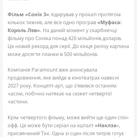
Фільм «Сонік 3»
лідирував у прокаті протягом
кількох тижнів, але все одно програв
«Муфаса:
Король Лев».
На даний момент у скарбничці
фільму про Соніка понад 420 мільйонів доларів.
Це новий рекорд для серії. До кінця релізу картина
може досягти планки в 500 мільйонів.
Компанія Paramount вже анонсувала
продовження, яке вийде в кінотеатрах навесні
2027 року. Концепт-арт, що з’явився останнім
часом, побічно натякає на сюжет четвертої
частини.
Крім четвертого фільму, може вийти ще один спін-
офф. Це може бути серіал на кшталт
«Наклза
»,
присвячений Тіні. Одна зі сцен після титрів готує