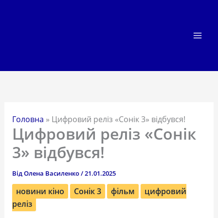
Перейти
до
вмісту
Головна
»
Цифровий реліз «Сонік 3» відбувся!
Цифровий реліз «Сонік
3» відбувся!
Від
Олена Василенко
/
21.01.2025
новини кіно
Сонік 3
фільм
цифровий
реліз