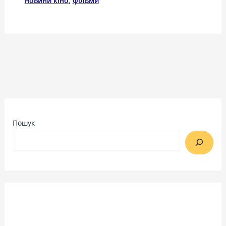
новини кіно
,
фільми
Пошук